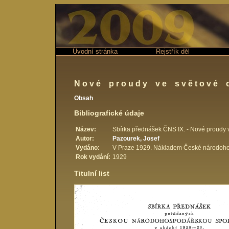
Úvodní stránka
Rejstřík děl
Nové proudy ve světové o
Obsah
Bibliografické údaje
Název:
Sbírka přednášek ČNS IX. - Nové proudy v
Autor:
Pazourek, Josef
Vydáno:
V Praze 1929. Nákladem České národohosp
Rok vydání:
1929
Titulní list