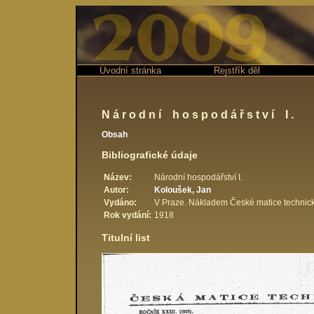
Úvodní stránka
Rejstřík děl
Národní hospodářství I.
Obsah
Bibliografické údaje
Název:
Národní hospodářství I.
Autor:
Koloušek, Jan
Vydáno:
V Praze. Nákladem České matice technické
Rok vydání:
1918
Titulní list