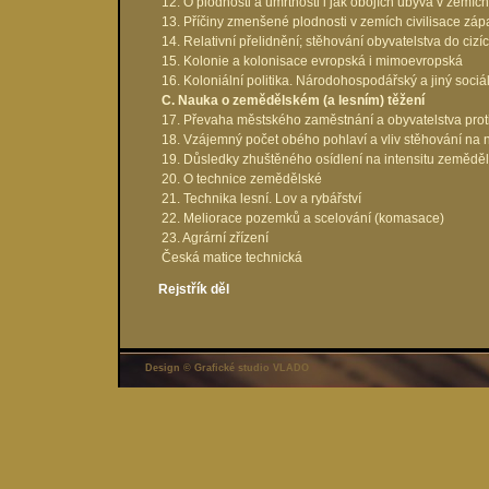
12. O plodnosti a úmrtnosti i jak obojích ubývá v zemíc
13. Příčiny zmenšené plodnosti v zemích civilisace z
14. Relativní přelidnění; stěhování obyvatelstva do cizí
15. Kolonie a kolonisace evropská i mimoevropská
16. Koloniální politika. Národohospodářský a jiný sociá
C. Nauka o zemědělském (a lesním) těžení
17. Převaha městského zaměstnání a obyvatelstva pr
18. Vzájemný počet obého pohlaví a vliv stěhování na 
19. Důsledky zhuštěného osídlení na intensitu zemědě
20. O technice zemědělské
21. Technika lesní. Lov a rybářství
22. Meliorace pozemků a scelování (komasace)
23. Agrární zřízení
Česká matice technická
Rejstřík děl
Design © Grafické studio VLADO