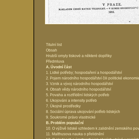
Titulní list
Obsah
Hrubší omyly tiskové a některé doplňky
Předmluva
A. Úvodní část
1. Lidké potřeby; hospodaření a hospodářství
2. Pojem národního hospodářství čili politické ekonomi
3. Vznik a vývoj národního hospodářství
4. Obsah vědy národního hospodářství
5. Povaha a roztřídění lidských potřeb
6. Ukojováni a intensity potřeb
7. Úkojné prostředky
8. Sociální úprava ukojování potřeb lidských
9. Soukromé právo vlastnické
B. Problém populační
10. O výživě lidské vzhledem k zalidnění zemského po
11. Malthusova nauka o přelidnění