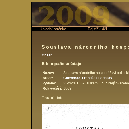
Úvodní stránka
Rejstřík děl
Soustava národního hospo
Obsah
Bibliografické údaje
Název:
Soustava národního hospodářství politick
Autor:
Chleborad, František Ladislav
Vydáno:
V Praze 1869. Tiskem J. S. Skrejšovského
Rok vydání:
1869
Titulní list