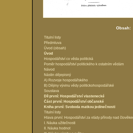
Obsah:
Titulní listy
Předmluva
Úvod (obsah)
Úvod
Hospodářství co věda politická
Poměr hospodářství politického k ostatním vědám
Návod
Nástin dějepisný
A) Rozvoje hospodářského
B) Dějiny vývinu vědy politickohospodářské
Soustava
Díl první: Hospodářství vlastenecké
Část první: Hospodářství občanské
Kniha první: Svoboda matkou jedinečnosti
Titulní listy
Hlava první: Hospodářství za vlády přírody nad člověk
I. Náuka užitečnosti
II. Náuka hodnot