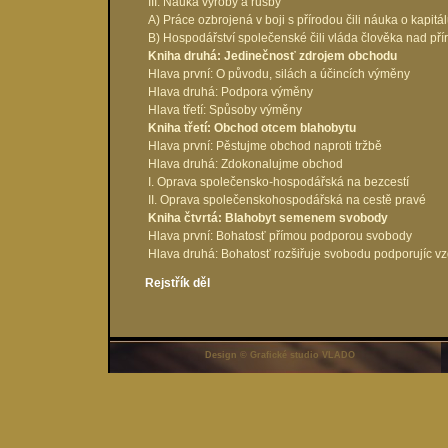
III. Náuka výroby a rušby
A) Práce ozbrojená v boji s přírodou čili náuka o kapitá
B) Hospodářství společenské čili vláda člověka nad př
Kniha druhá: Jedinečnosť zdrojem obchodu
Hlava první: O původu, silách a účincích výměny
Hlava druhá: Podpora výměny
Hlava třetí: Spůsoby výměny
Kniha třetí: Obchod otcem blahobytu
Hlava první: Pěstujme obchod naproti tržbě
Hlava druhá: Zdokonalujme obchod
I. Oprava společensko-hospodářská na bezcestí
II. Oprava společenskohospodářská na cestě pravé
Kniha čtvrtá: Blahobyt semenem svobody
Hlava první: Bohatosť přímou podporou svobody
Hlava druhá: Bohatosť rozšiřuje svobodu podporujíc v
Rejstřík děl
Design © Grafické studio VLADO