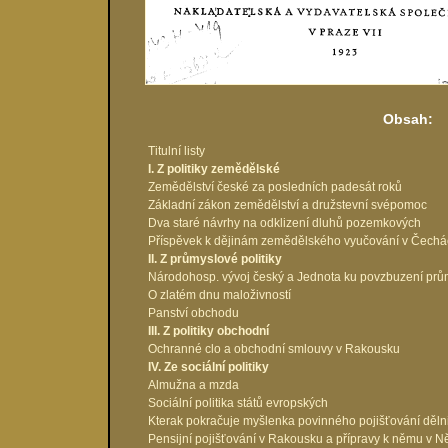
Obsah:
Titulní listy
I. Z politiky zemědělské
Zemědělství české za posledních padesát roků
Základní zákon zemědělství a družstevní svépomoc
Dva staré návrhy na odklizení dluhů pozemkových
Příspěvek k dějinám zemědělského vyučování v Čechá
II. Z průmyslové politiky
Národohosp. vývoj český a Jednota ku povzbuzení prům
O zlatém dnu maloživností
Panství obchodu
III. Z politiky obchodní
Ochranné clo a obchodní smlouvy v Rakousku
IV. Ze sociální politiky
Almužna a mzda
Sociální politika států evropských
Kterak pokračuje myšlenka povinného pojišťování děl
Pensijní pojišťování v Rakousku a přípravy k němu v 