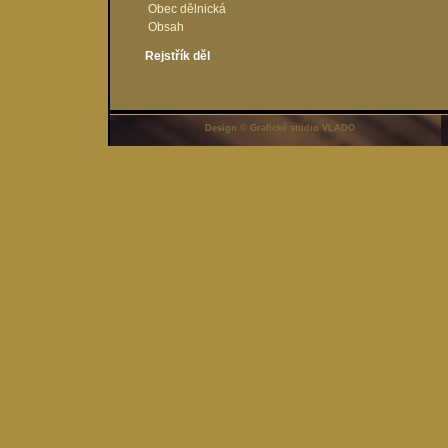
Obec dělnická
Obsah
Rejstřík děl
Design © Grafické studio VLADO