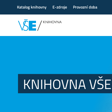
Katalog knihovny
E-zdroje
Provozní doba
KNIHOVNA VŠE