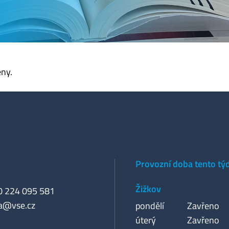
eny.
Provozní doba tento tý
Žižkov
20 224 095 581
a@vse.cz
pondělí
Zavřeno
úterý
Zavřeno