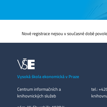
Nové registrace nejsou v současné době povol
Vysoká škola ekonomická v Praze
Centrum informačních a
tel.: +4
knihovnických služeb
knihovn