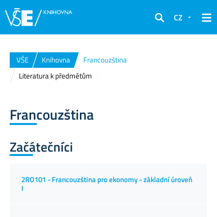
CZ
Hledat
VŠE
Knihovna
Francouzština
Literatura k předmětům
Francouzština
Začátečníci
2RO101 - Francouzština pro ekonomy - základní úroveň
I