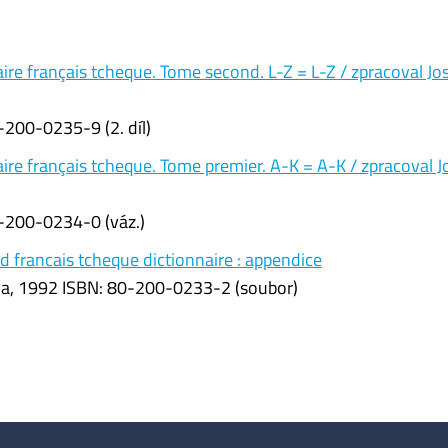
ire français tcheque. Tome second. L-Z = L-Z / zpracoval Jo
200-0235-9 (2. díl)
ire français tcheque. Tome premier. A-K = A-K / zpracoval J
-200-0234-0 (váz.)
 francais tcheque dictionnaire : appendice
mia, 1992 ISBN: 80-200-0233-2 (soubor)