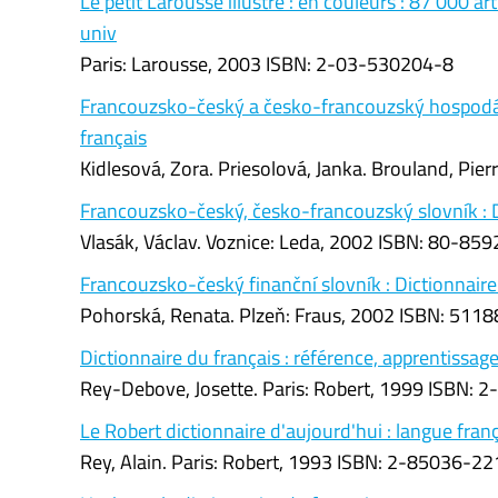
Le petit Larousse illustré : en couleurs : 87 000 ar
univ
Paris: Larousse, 2003 ISBN: 2-03-530204-8
Francouzsko-český a česko-francouzský hospodář
français
Kidlesová, Zora. Priesolová, Janka. Brouland, Pier
Francouzsko-český, česko-francouzský slovník : D
Vlasák, Václav. Voznice: Leda, 2002 ISBN: 80-859
Francouzsko-český finanční slovník : Dictionnair
Pohorská, Renata. Plzeň: Fraus, 2002 ISBN: 511
Dictionnaire du français : référence, apprentissag
Rey-Debove, Josette. Paris: Robert, 1999 ISBN: 2
Le Robert dictionnaire d'aujourd'hui : langue franç
Rey, Alain. Paris: Robert, 1993 ISBN: 2-85036-221