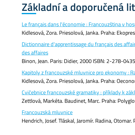
Základní a doporučená li
Le français dans l'économie : Francouzština v hos
Kidlesová, Zora. Priesolová, Janka. Praha: Ekopr
Dictionnaire d'apprentissage du français des affa
des affaires
Binon, Jean. Paris: Didier, 2000 ISBN: 2-278-0435
Kapitoly z francouzské mluvnice pro ekonomy : R
Kidlesová, Zora. Priesolová, Janka. Praha: Oeco
Cvičebnice francouzské gramatiky : příklady k z
Zettlová, Markéta. Baudinet, Marc. Praha: Polyg
Francouzská mluvnice
Hendrich, Josef. Tláskal, Jaromír. Radina, Otomar