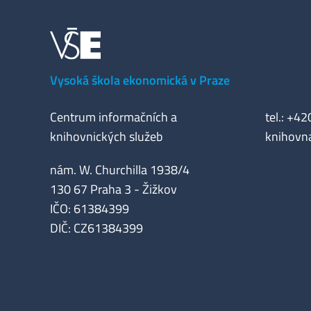
Vysoká škola ekonomická v Praze
Centrum informačních a
tel.: +4
knihovnických služeb
knihovn
nám. W. Churchilla 1938/4
130 67 Praha 3 - Žižkov
IČO: 61384399
DIČ: CZ61384399