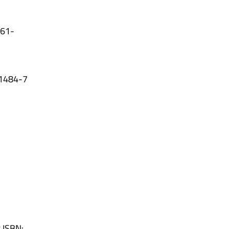
061-
-1484-7
8 ISBN: