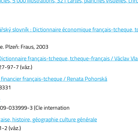
ticles, 5 000 illustrations, 321 cartes, planches visuelles, ch
ský slovník : Dictionnaire économique français-tcheque, 
re. Plzeň: Fraus, 2003
ictionnaire français-tcheque, tcheque-français / Václav Vl
27-97-7 (váz.)
e financier français-tcheque / Renata Pohorská
88331
e
-09-033999-3 (Cle internation
aise, histoire, géographie culture générale
-2 (váz.)