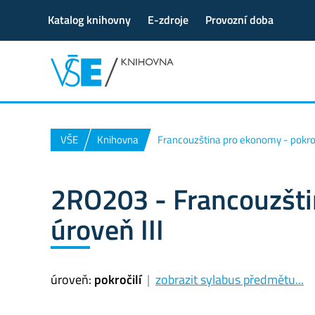
Katalog knihovny
E-zdroje
Provozní doba
VŠE
Knihovna
Francouzština pro ekonomy - pokroč
2RO203 - Francouzšti
úroveň III
úroveň:
pokročilí
|
zobrazit sylabus předmětu...