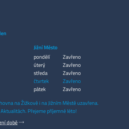
den
Jižní Město
pondělí
Zavřeno
úterý
Zavřeno
středa
Zavřeno
čtvrtek
Zavřeno
pátek
Zavřeno
hovna na Žižkově i na Jižním Městě uzavřena.
 Aktualitách. Přejeme příjemné léto!
zní době