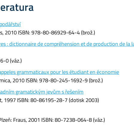
teratura
podářství
ess, 2010 ISBN: 978-80-86929-64-4 (brož.)
ires : dictionnaire de compréhension et de production de la 
6-0 (váz.)
appeles grammaticaux pour les étudiant en économie
nomica, 2010 ISBN: 978-80-245-1692-9 (brož.)
ákladním gramatickým jevům s řešením
lot, 1997 ISBN: 80-86195-28-7 (dotisk 2003)
. Plzeň: Fraus, 2001 ISBN: 80-7238-064-8 (váz.)