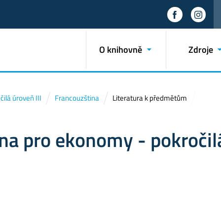
O knihovně
Zdroje
ilá úroveň III
Francouzština
Literatura k předmětům
na pro ekonomy - pokročil