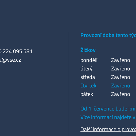
Provozní doba tento tý
Žižkov
20 224 095 581
a@vse.cz
pondělí
Zavřeno
úterý
Zavřeno
středa
Zavřeno
čtvrtek
Zavřeno
pátek
Zavřeno
Od 1. července bude kni
Více informací najdete v
Další informace o provo