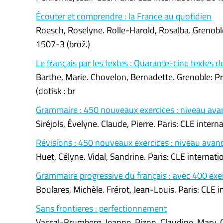
Écouter et comprendre : la France au quotidien
Roesch, Roselyne. Rolle-Harold, Rosalba. Grenobl
1507-3 (brož.)
Le français par les textes : Quarante-cinq textes d
Barthe, Marie. Chovelon, Bernadette. Grenoble: 
(dotisk : br
Grammaire : 450 nouveaux exercices : niveau ava
Siréjols, Évelyne. Claude, Pierre. Paris: CLE inte
Révisions : 450 nouveaux exercices : niveau avan
Huet, Célyne. Vidal, Sandrine. Paris: CLE intern
Grammaire progressive du français : avec 400 exe
Boulares, Michèle. Frérot, Jean-Louis. Paris: CLE
Sans frontieres : perfectionnement
Vassal-Brumberg, Jeanne. Pizon, Claudine. Mary, G