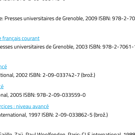
e: Presses universitaires de Grenoble, 2009 ISBN: 978-2-7
e français courant
Presses universitaires de Grenoble, 2003 ISBN: 978-2-7061
ncé
rnational, 2002 ISBN: 2-09-033742-7 (brož.)
cé
ational, 2005 ISBN: 978-2-09-033559-0
rcices : niveau avancé
 international, 1997 ISBN: 2-09-033862-5 (brož.)
aëlle. Zaü, Paul Woolfenden. Paris: CLE international, 198