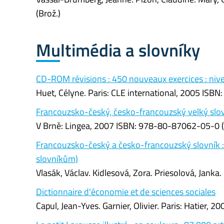
(Brož.)
Multimédia a slovníky
CD-ROM révisions : 450 nouveaux exercices : niv
Huet, Célyne. Paris: CLE international, 2005 IS
Francouzsko-český, česko-francouzský velký slo
V Brně: Lingea, 2007 ISBN: 978-80-87062-05-0 (
Francouzsko-český a česko-francouzský slovník :
slovníkům)
Vlasák, Václav. Kidlesová, Zora. Priesolová, Jan
Dictionnaire d'économie et de sciences sociales
Capul, Jean-Yves. Garnier, Olivier. Paris: Hatier,