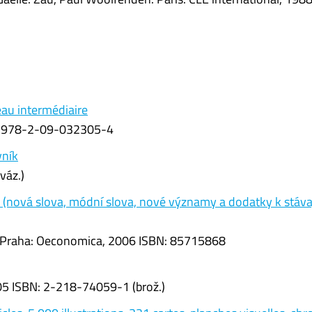
eau intermédiaire
BN: 978-2-09-032305-4
vník
váz.)
 (nová slova, módní slova, nové významy a dodatky k stáva
ka. Praha: Oeconomica, 2006 ISBN: 85715868
 2005 ISBN: 2-218-74059-1 (brož.)