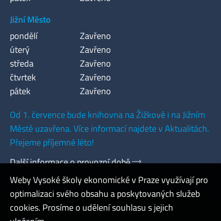
Jižní Město
pondělí
Zavřeno
úterý
Zavřeno
středa
Zavřeno
čtvrtek
Zavřeno
pátek
Zavřeno
Od 1. července bude knihovna na Žižkově i na Jižním
Městě uzavřena. Více informací najdete v Aktualitách.
Přejeme příjemné léto!
Další informace o provozní době
Weby Vysoké školy ekonomické v Praze využívají pro
optimalizaci svého obsahu a poskytovaných služeb
cookies. Prosíme o udělení souhlasu s jejich
Admin