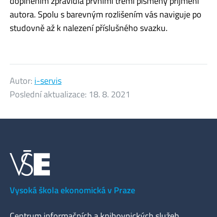
doplněním zpravidla prvními třemi písmeny příjmení
autora. Spolu s barevným rozlišením vás naviguje po
studovně až k nalezení příslušného svazku.
Autor:
i-servis
Poslední aktualizace:
18. 8. 2021
Vysoká škola ekonomická v Praze
Centrum informačních a knihovnických služeb