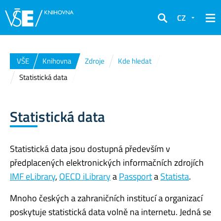
CZ
Hledat
VŠE
Knihovna
Zdroje
Kde hledat
Statistická data
Statistická data
Statistická data jsou dostupná především v
předplacených elektronických informačních zdrojích
IMF eLibrary
,
OECD iLibrary
a
Passport
a
Statista
.
Mnoho českých a zahraničních institucí a organizací
poskytuje statistická data volně na internetu. Jedná se