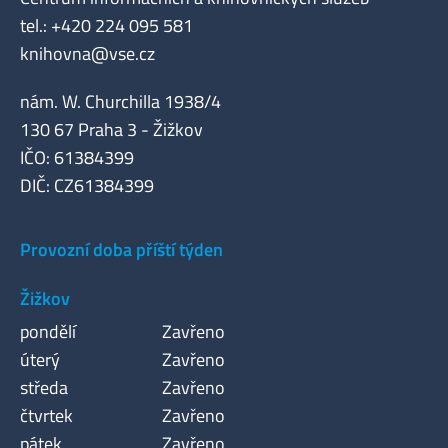
tel.: +420 224 095 581
knihovna@vse.cz
nám. W. Churchilla 1938/4
130 67 Praha 3 - Žižkov
IČO: 61384399
DIČ: CZ61384399
Provozní doba příští týden
Žižkov
pondělí
Zavřeno
úterý
Zavřeno
středa
Zavřeno
čtvrtek
Zavřeno
pátek
Zavřeno