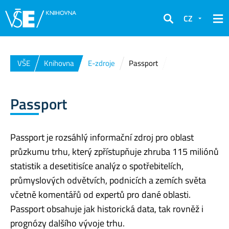
CZ
Hledat
VŠE
Knihovna
E-zdroje
Passport
Passport
Passport je rozsáhlý informační zdroj pro oblast
průzkumu trhu, který zpřístupňuje zhruba 115 miliónů
statistik a desetitisíce analýz o spotřebitelích,
průmyslových odvětvích, podnicích a zemích světa
včetně komentářů od expertů pro dané oblasti.
Passport obsahuje jak historická data, tak rovněž i
prognózy dalšího vývoje trhu.