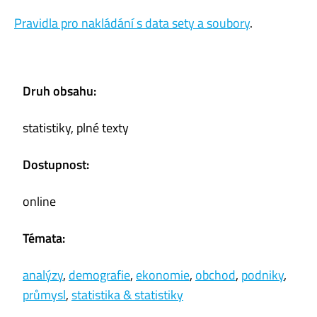
Pravidla pro nakládání s data sety a soubory
.
Druh obsahu:
statistiky, plné texty
Dostupnost:
online
Témata:
analýzy
,
demografie
,
ekonomie
,
obchod
,
podniky
,
průmysl
,
statistika & statistiky