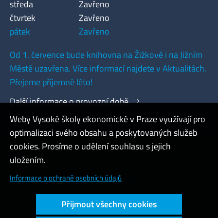
středa
Zavřeno
čtvrtek
Zavřeno
pátek
Zavřeno
Od 1. července bude knihovna na Žižkově i na Jižním
Městě uzavřena. Více informací najdete v Aktualitách.
Přejeme příjemné léto!
Další informace o provozní době
Weby Vysoké školy ekonomické v Praze využívají pro
optimalizaci svého obsahu a poskytovaných služeb
cookies. Prosíme o udělení souhlasu s jejich
Admin
uložením.
Cookies a ochrana osobních údajů
Informace o ochraně osobních údajů
Přístupnost webu
Přijmout všechny cookies