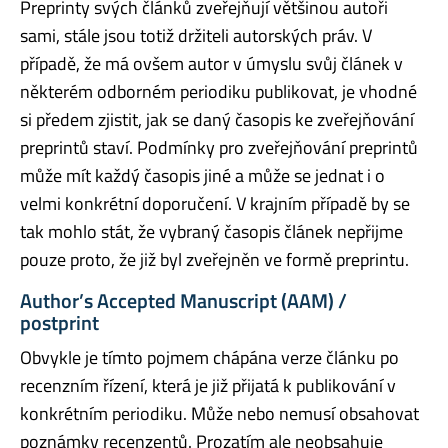
Preprinty svých článků zveřejňují většinou autoři
sami, stále jsou totiž držiteli autorských práv. V
případě, že má ovšem autor v úmyslu svůj článek v
některém odborném periodiku publikovat, je vhodné
si předem zjistit, jak se daný časopis ke zveřejňování
preprintů staví. Podmínky pro zveřejňování preprintů
může mít každý časopis jiné a může se jednat i o
velmi konkrétní doporučení. V krajním případě by se
tak mohlo stát, že vybraný časopis článek nepřijme
pouze proto, že již byl zveřejněn ve formě preprintu.
Author’s Accepted Manuscript (AAM) /
postprint
Obvykle je tímto pojmem chápána verze článku po
recenzním řízení, která je již přijatá k publikování v
konkrétním periodiku. Může nebo nemusí obsahovat
poznámky recenzentů. Prozatím ale neobsahuje