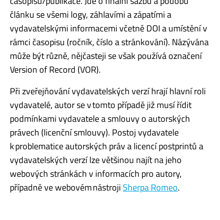
časopisu/publikace. Jde o finalní sazbu a podobu
článku se všemi logy, záhlavími a zápatími a
vydavatelskými informacemi včetně DOI a umístění v
rámci časopisu (ročník, číslo a stránkování). Názývána
může být různě, nějčasteji se však používá označení
Version of Record (VOR).
Při zveřejňování vydavatelských verzí hrají hlavní roli
vydavatelé, autor se v tomto případě již musí řídit
podmínkami vydavatele a smlouvy o autorských
právech (licenční smlouvy). Postoj vydavatele
k problematice autorských práv a licencí postprintů a
vydavatelských verzí lze většinou najít na jeho
webových stránkách v informacích pro autory,
případně ve webovém nástroji
Sherpa Romeo
.