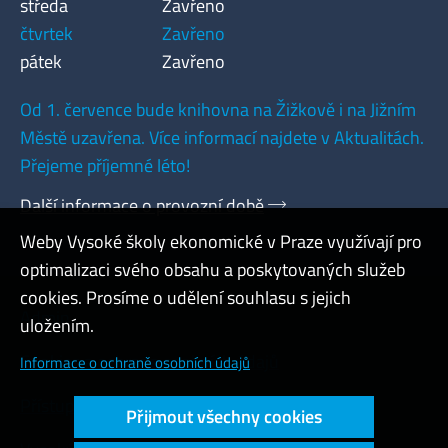
středa
Zavřeno
čtvrtek
Zavřeno
pátek
Zavřeno
Od 1. července bude knihovna na Žižkově i na Jižním
Městě uzavřena. Více informací najdete v Aktualitách.
Přejeme příjemné léto!
Další informace o provozní době
Weby Vysoké školy ekonomické v Praze využívají pro
optimalizaci svého obsahu a poskytovaných služeb
cookies. Prosíme o udělení souhlasu s jejich
Admin
uložením.
Cookies a ochrana osobních údajů
Informace o ochraně osobních údajů
Přístupnost webu
Přijmout všechny cookies