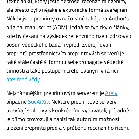
Text článku, který ještě neprošel recenzním řízením,
ale přesto byl v nějaké elektronické formě zveřejněn.
Někdy jsou preprinty označované také jako Author’s
original manuscript (AOM). Jedná se typicky o články,
kde by čekání na výsledek recenzního řízení zdržovalo
posun vědeckého bádání vpřed. Zveřejňování
preprintů prostřednictvím preprintových serverů je
také stále častější formou sebepropagace vědecké
činnosti a také postupem preferovaným v rámci
otevřené vědy
.
Nejznámnějším preprintovým serverem je
ArXiv
,
případně
SocArXiv
. Některé preprintové servery
uzavírají smlouvy s konkrétními vydavateli, případně
je přímo provozují a nabízí tak autorům možnost
uložení preprintu před a v průběhu recenzního řízení.