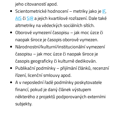
jeho citovaností apod.
Scientometrické hodnocení – metriky jako je
IF
,
AIS
či
SJR
a jejich kvartilové rozřazení. Dale také
altmetriky na vědeckých sociálních sítích.
Oborové vymezení časopisu – jak moc úzce či
naopak široce je časopis oborově vymezen.
Národnostní/kulturní/institucionální vymezení
časopisu – jak moc úzce či naopak široce je
časopis geograficky či kulturně dedikován.
Publikační podmínky – přijímání článků, recenzní
řízení, licenční smlouvy apod.
A v neposlední řadě podmínky poskytovatele
financí, pokud je daný článek výstupem
některého z projektů podporovaných externími
subjekty.