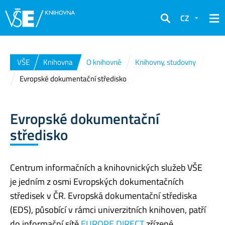
CZ
Hledat
VŠE
Knihovna
O knihovně
Knihovny, studovny
Evropské dokumentační středisko
Evropské dokumentační
středisko
Centrum informačních a knihovnických služeb VŠE
je jedním z osmi Evropských dokumentačních
středisek v ČR. Evropská dokumentační střediska
(EDS), působící v rámci univerzitních knihoven, patří
do informační sítě
EUROPE DIRECT
zřízené