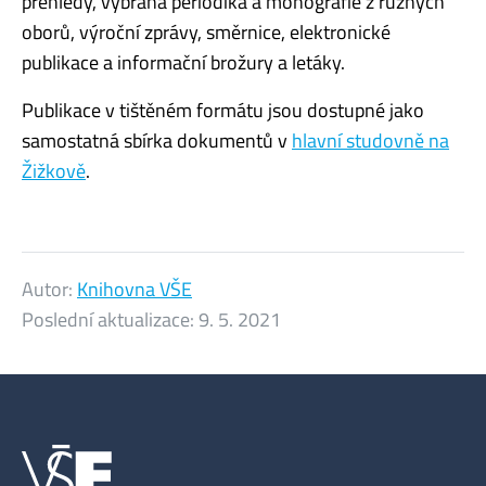
přehledy, vybraná periodika a monografie z různých
oborů, výroční zprávy, směrnice, elektronické
publikace a informační brožury a letáky.
Publikace v tištěném formátu jsou dostupné jako
samostatná sbírka dokumentů v
hlavní studovně na
Žižkově
.
Autor:
Knihovna VŠE
Poslední aktualizace:
9. 5. 2021