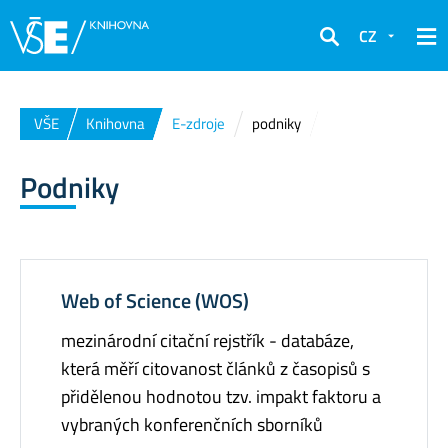
CZ
Hledat
VŠE
Knihovna
E-zdroje
podniky
Podniky
Web of Science (WOS)
mezinárodní citační rejstřík - databáze,
která měří citovanost článků z časopisů s
přidělenou hodnotou tzv. impakt faktoru a
vybraných konferenčních sborníků