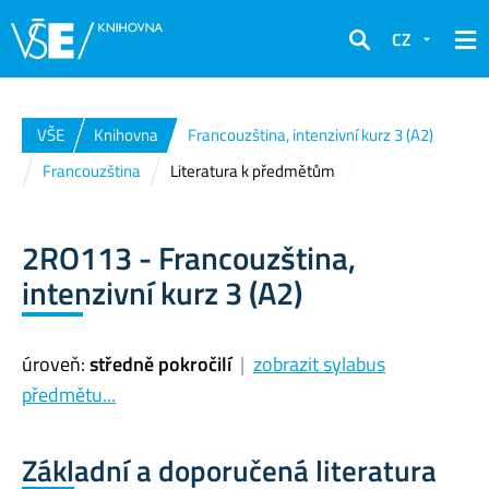
CZ
Hledat
VŠE
Knihovna
Francouzština, intenzivní kurz 3 (A2)
Francouzština
Literatura k předmětům
2RO113 - Francouzština,
intenzivní kurz 3 (A2)
úroveň:
středně pokročilí
|
zobrazit sylabus
předmětu...
Základní a doporučená literatura