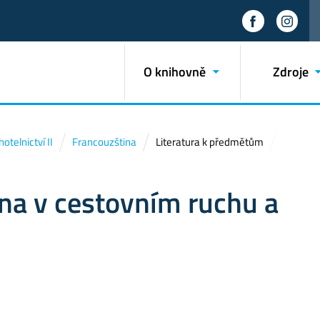
O knihovně
Zdroje
telnictví II
Francouzština
Literatura k předmětům
na v cestovním ruchu a