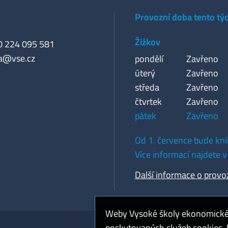
Provozní doba tento tý
Žižkov
20 224 095 581
a@vse.cz
pondělí
Zavřeno
úterý
Zavřeno
středa
Zavřeno
čtvrtek
Zavřeno
pátek
Zavřeno
Od 1. července bude kni
Více informací najdete v
Další informace o provo
Weby Vysoké školy ekonomické v
poskytovaných služeb cookies. P