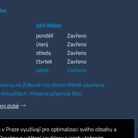
den
Jižní Město
pondělí
Zavřeno
úterý
Zavřeno
středa
Zavřeno
čtvrtek
Zavřeno
pátek
Zavřeno
hovna na Žižkově i na Jižním Městě uzavřena.
 Aktualitách. Přejeme příjemné léto!
zní době
 Praze využívají pro optimalizaci svého obsahu a
rosíme o udělení souhlasu s jejich uložením.