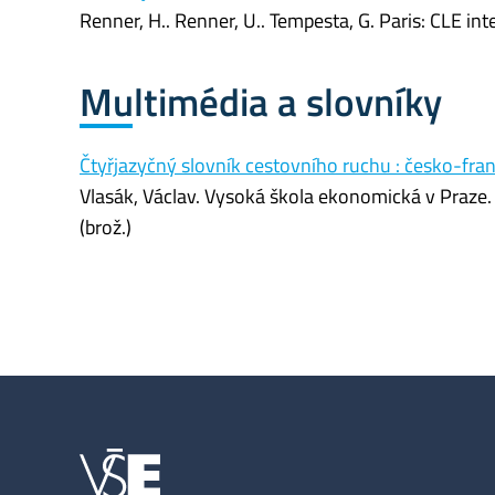
Renner, H.. Renner, U.. Tempesta, G. Paris: CLE 
Multimédia a slovníky
Čtyřjazyčný slovník cestovního ruchu : česko-fr
Vlasák, Václav. Vysoká škola ekonomická v Praz
(brož.)