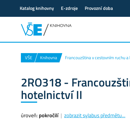
Katalog knihovny
E-zdroje
Provozní doba
VŠE
Knihovna
Francouzština v cestovním ruchu a ho
2RO318 - Francouzšti
hotelnictví II
úroveň:
pokročilí
|
zobrazit sylabus předmětu...