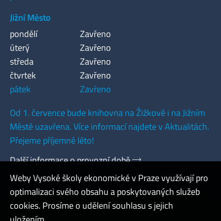
Jižní Město
pondělí
Zavřeno
úterý
Zavřeno
středa
Zavřeno
čtvrtek
Zavřeno
pátek
Zavřeno
Od 1. července bude knihovna na Žižkově i na Jižním
Městě uzavřena. Více informací najdete v Aktualitách.
Přejeme příjemné léto!
Další informace o provozní době
Weby Vysoké školy ekonomické v Praze využívají pro
optimalizaci svého obsahu a poskytovaných služeb
cookies. Prosíme o udělení souhlasu s jejich
Admin
uložením.