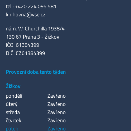
tel.: +420 224 095 581
knihovna@vse.cz
nám. W. Churchilla 1938/4
130 67 Praha 3 - Žižkov
IČO: 61384399
DIČ: CZ61384399
Provozní doba tento týden
Žižkov
pondělí
Zavřeno
úterý
Zavřeno
středa
Zavřeno
čtvrtek
Zavřeno
pátek
Zavřeno