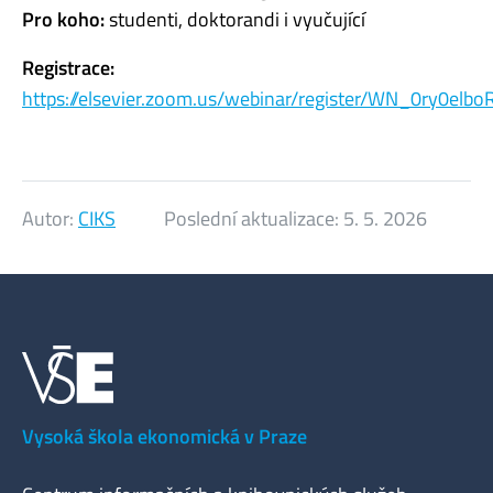
Pro koho:
studenti, doktorandi i vyučující
Registrace:
https://elsevier.zoom.us/webinar/register/WN_0ry0elb
Autor:
CIKS
Poslední aktualizace:
5. 5. 2026
Vysoká škola ekonomická v Praze