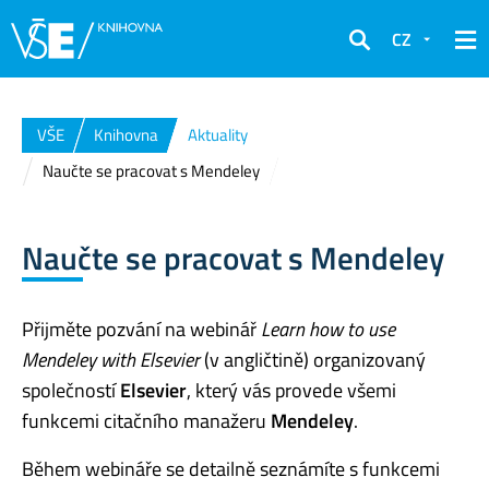
CZ
Hledat
VŠE
Knihovna
Aktuality
Naučte se pracovat s Mendeley
Naučte se pracovat s Mendeley
Přijměte pozvání na webinář
Learn how to use
Mendeley with Elsevier
(v angličtině) organizovaný
společností
Elsevier
, který vás provede všemi
funkcemi citačního manažeru
Mendeley
.
Během webináře se detailně seznámíte s funkcemi