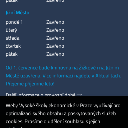
Jižní Město
pondělí
Zavřeno
úterý
Zavřeno
středa
Zavřeno
čtvrtek
Zavřeno
pátek
Zavřeno
Od 1. července bude knihovna na Žižkově i na Jižním
Městě uzavřena. Více informací najdete v Aktualitách.
Přejeme příjemné léto!
Další informace o provozní době
Weby Vysoké školy ekonomické v Praze využívají pro
optimalizaci svého obsahu a poskytovaných služeb
cookies. Prosíme o udělení souhlasu s jejich
Admin