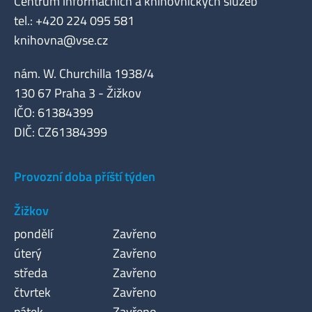
Centrum informačních a knihovnických služeb
tel.: +420 224 095 581
knihovna@vse.cz
nám. W. Churchilla 1938/4
130 67 Praha 3 - Žižkov
IČO: 61384399
DIČ: CZ61384399
Provozní doba příští týden
Žižkov
pondělí
Zavřeno
úterý
Zavřeno
středa
Zavřeno
čtvrtek
Zavřeno
pátek
Zavřeno