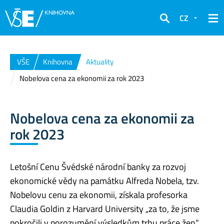
CZ
Hledat
VŠE
Knihovna
Aktuality
Nobelova cena za ekonomii za rok 2023
Nobelova cena za ekonomii za
rok 2023
Letošní Cenu Švédské národní banky za rozvoj
ekonomické vědy na památku Alfreda Nobela, tzv.
Nobelovu cenu za ekonomii, získala profesorka
Claudia Goldin z Harvard University „za to, že jsme
pokročili v porozumění výsledkům trhu práce žen“.