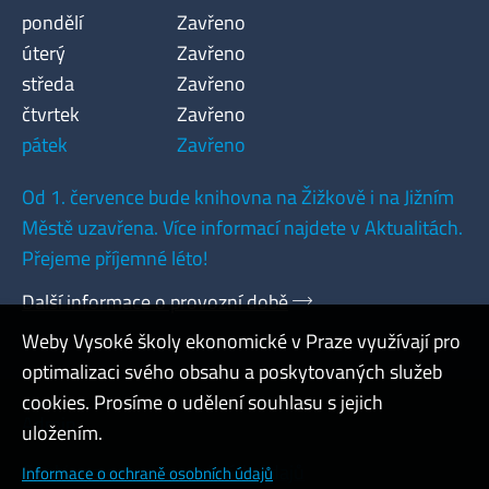
pondělí
Zavřeno
úterý
Zavřeno
středa
Zavřeno
čtvrtek
Zavřeno
pátek
Zavřeno
Od 1. července bude knihovna na Žižkově i na Jižním
Městě uzavřena. Více informací najdete v Aktualitách.
Přejeme příjemné léto!
Další informace o provozní době
Weby Vysoké školy ekonomické v Praze využívají pro
optimalizaci svého obsahu a poskytovaných služeb
cookies. Prosíme o udělení souhlasu s jejich
Admin
uložením.
Cookies a ochrana osobních údajů
Informace o ochraně osobních údajů