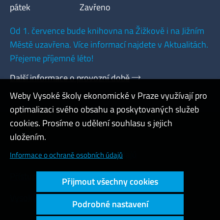
pátek
Zavřeno
Od 1. července bude knihovna na Žižkově i na Jižním
Městě uzavřena. Více informací najdete v Aktualitách.
Přejeme příjemné léto!
Další informace o provozní době
Weby Vysoké školy ekonomické v Praze využívají pro
optimalizaci svého obsahu a poskytovaných služeb
cookies. Prosíme o udělení souhlasu s jejich
Admin
uložením.
Cookies a ochrana osobních údajů
Informace o ochraně osobních údajů
Přístupnost webu
Přijmout všechny cookies
Vysoký kontrast
Podrobné nastavení