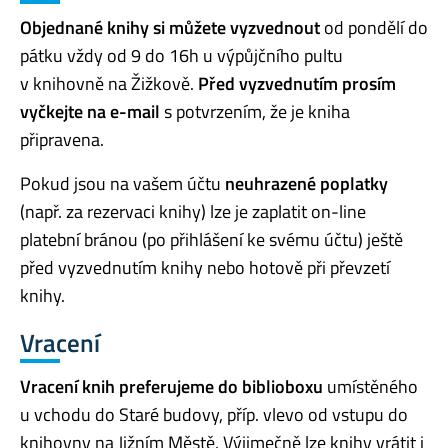
Objednané knihy si můžete vyzvednout
od pondělí do
pátku vždy od 9 do 16h u výpůjčního pultu
v knihovně na Žižkově.
Před vyzvednutím prosím
vyčkejte na e-mail
s potvrzením, že je kniha
připravena.
Pokud jsou na vašem účtu
neuhrazené poplatky
(např. za rezervaci knihy) lze je zaplatit on-line
platební bránou (po přihlášení ke svému účtu) ještě
před vyzvednutím knihy nebo hotově při převzetí
knihy.
Vracení
Vracení knih
preferujeme do
biblioboxu
umístěného
u vchodu do Staré budovy, příp. vlevo od vstupu do
knihovny na Jižním Městě. Výjimečně lze knihy vrátit i