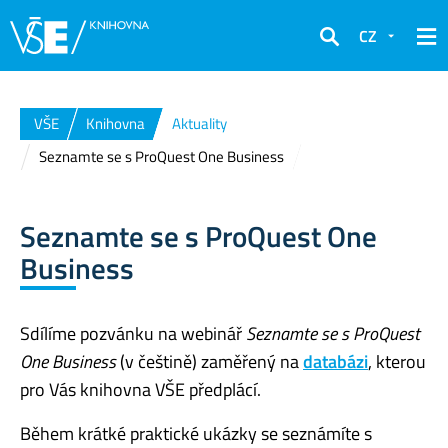
CZ
Hledat
VŠE
Knihovna
Aktuality
Seznamte se s ProQuest One Business
Seznamte se s ProQuest One
Business
Sdílíme pozvánku na webinář
Seznamte se s ProQuest
One Business
(v češtině) zaměřený na
databázi
, kterou
pro Vás knihovna VŠE předplácí.
Během krátké praktické ukázky se seznámíte s