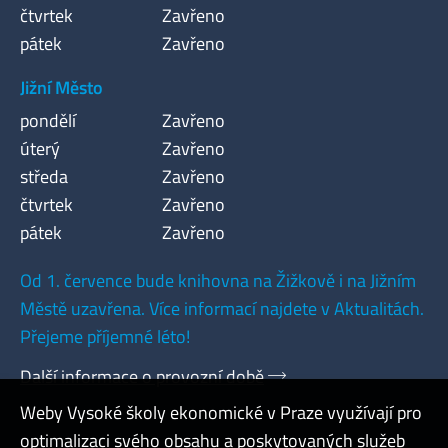
čtvrtek
Zavřeno
pátek
Zavřeno
Jižní Město
pondělí
Zavřeno
úterý
Zavřeno
středa
Zavřeno
čtvrtek
Zavřeno
pátek
Zavřeno
Od 1. července bude knihovna na Žižkově i na Jižním
Městě uzavřena. Více informací najdete v Aktualitách.
Přejeme příjemné léto!
Další informace o provozní době
Weby Vysoké školy ekonomické v Praze využívají pro
optimalizaci svého obsahu a poskytovaných služeb