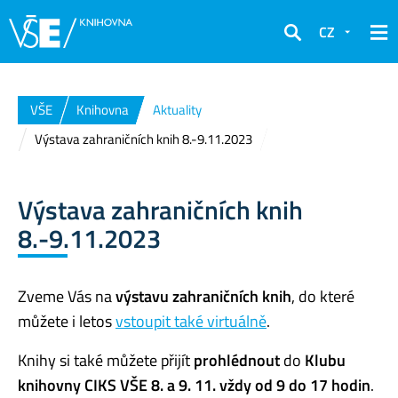
CZ
Hledat
VŠE
Knihovna
Aktuality
Výstava zahraničních knih 8.-9.11.2023
Výstava zahraničních knih
8.-9.11.2023
Zveme Vás na
výstavu zahraničních knih
, do které
můžete i letos
vstoupit také virtuálně
.
Knihy si také můžete přijít
prohlédnout
do
Klubu
knihovny CIKS VŠE
8. a 9. 11. vždy od 9 do 17 hodin
.