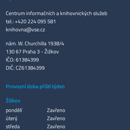
Centrum informačních a knihovnických služeb
tel.: +420 224 095 581
knihovna@vse.cz
nám. W. Churchilla 1938/4
130 67 Praha 3 - Žižkov
IČO: 61384399
DIČ: CZ61384399
Provozní doba příští týden
Žižkov
pondělí
Zavřeno
úterý
Zavřeno
středa
Zavřeno