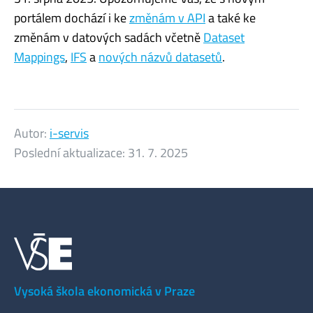
portálem dochází i ke
změnám v API
a také ke
změnám v datových sadách včetně
Dataset
Mappings
,
IFS
a
nových názvů datasetů
.
Autor:
i-servis
Poslední aktualizace:
31. 7. 2025
Vysoká škola ekonomická v Praze