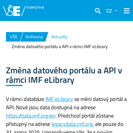
CZ
Hledat
VŠE
Knihovna
Aktuality
Změna datového portálu a API v rámci IMF eLibrary
Změna datového portálu a API v
rámci IMF eLibrary
V rámci databáze
IMF eLibrary
se mění datový portál a
API. Nově jsou data dostupná na adrese
https://data.imf.org/en
. Předchozí portál zůstane
přístupný na adrese
legacydata.imf.org
, ale pouze do
31. srpna 2025. Upozorňujeme Vás, že s novým