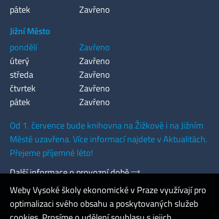
pátek
Zavřeno
Jižní Město
pondělí
Zavřeno
úterý
Zavřeno
středa
Zavřeno
čtvrtek
Zavřeno
pátek
Zavřeno
Od 1. července bude knihovna na Žižkově i na Jižním
Městě uzavřena. Více informací najdete v Aktualitách.
Přejeme příjemné léto!
Další informace o provozní době
Weby Vysoké školy ekonomické v Praze využívají pro
optimalizaci svého obsahu a poskytovaných služeb
cookies. Prosíme o udělení souhlasu s jejich