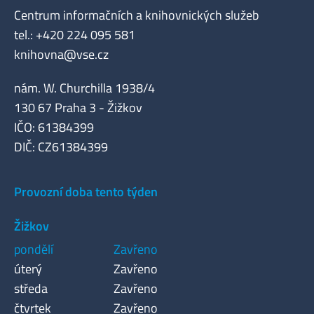
Centrum informačních a knihovnických služeb
tel.: +420 224 095 581
knihovna@vse.cz
nám. W. Churchilla 1938/4
130 67 Praha 3 - Žižkov
IČO: 61384399
DIČ: CZ61384399
Provozní doba tento týden
Žižkov
pondělí
Zavřeno
úterý
Zavřeno
středa
Zavřeno
čtvrtek
Zavřeno