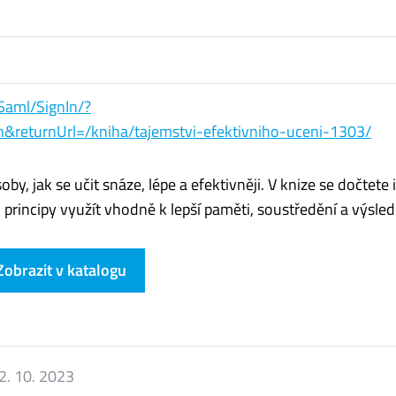
Saml/SignIn/?
eth&returnUrl=/kniha/tajemstvi-efektivniho-uceni-1303/
y, jak se učit snáze, lépe a efektivněji. V knize se dočtete i
 principy využít vhodně k lepší paměti, soustředění a výsle
Zobrazit v katalogu
2. 10. 2023