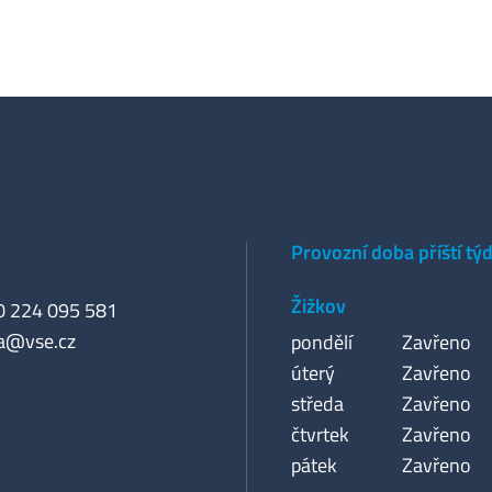
Provozní doba příští tý
Žižkov
20 224 095 581
a@vse.cz
pondělí
Zavřeno
úterý
Zavřeno
středa
Zavřeno
čtvrtek
Zavřeno
pátek
Zavřeno