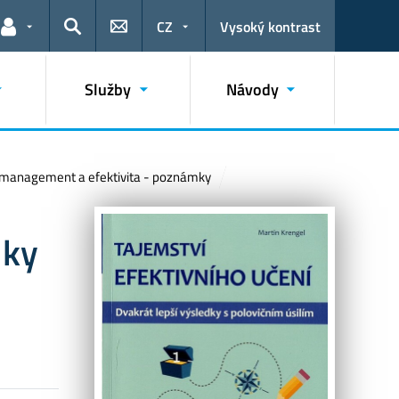
CZ
Vysoký kontrast
Odkazy pro uživatele
Hledat
Služby
Návody
 management a efektivita - poznámky
dky