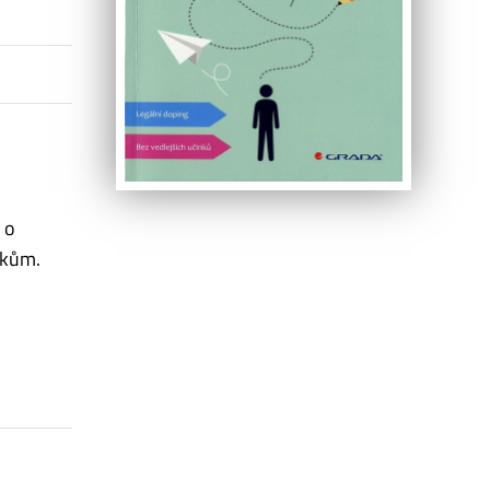
 o
dkům.