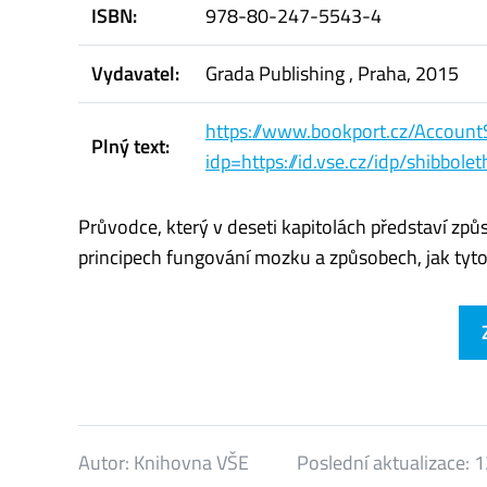
ISBN:
978-80-247-5543-4
Vydavatel:
Grada Publishing , Praha, 2015
https://www.bookport.cz/Account
Plný text:
idp=https://id.vse.cz/idp/shibbol
Průvodce, který v deseti kapitolách představí způsob
principech fungování mozku a způsobech, jak tyto
Autor:
Knihovna VŠE
Poslední aktualizace:
1