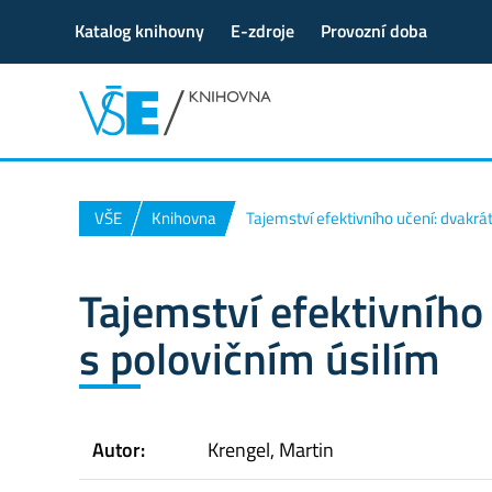
Katalog knihovny
E-zdroje
Provozní doba
VŠE
Knihovna
Tajemství efektivního učení: dvakrát
Tajemství efektivního 
s polovičním úsilím
Autor:
Krengel, Martin