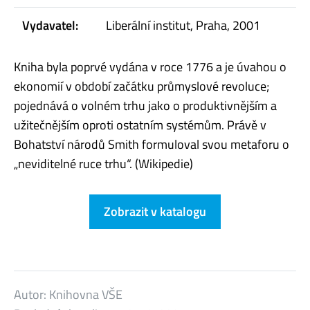
Vydavatel:
Liberální institut, Praha, 2001
Kniha byla poprvé vydána v roce 1776 a je úvahou o
ekonomií v období začátku průmyslové revoluce;
pojednává o volném trhu jako o produktivnějším a
užitečnějším oproti ostatním systémům. Právě v
Bohatství národů Smith formuloval svou metaforu o
„neviditelné ruce trhu“. (Wikipedie)
Zobrazit v katalogu
Autor:
Knihovna VŠE