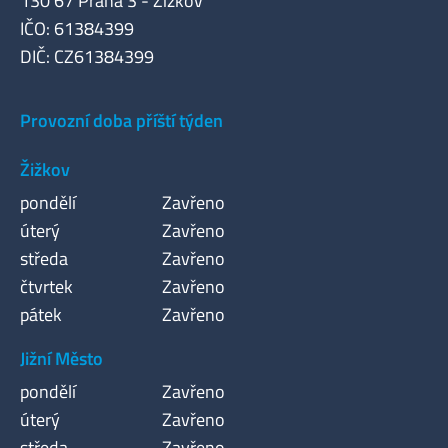
130 67 Praha 3 - Žižkov
IČO: 61384399
DIČ: CZ61384399
Provozní doba příští týden
Žižkov
pondělí
Zavřeno
úterý
Zavřeno
středa
Zavřeno
čtvrtek
Zavřeno
pátek
Zavřeno
Jižní Město
pondělí
Zavřeno
úterý
Zavřeno
středa
Zavřeno