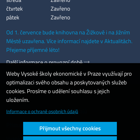
čtvrtek
Zavřeno
pátek
Zavřeno
Od 1. července bude knihovna na Žižkově i na Jižním
Městě uzavřena. Více informací najdete v Aktualitách.
Přejeme příjemné léto!
Další informace o provozní době
Weby Vysoké školy ekonomické v Praze využívají pro
optimalizaci svého obsahu a poskytovaných služeb
cookies. Prosíme o udělení souhlasu s jejich
Admin
uložením.
Cookies a ochrana osobních údajů
Informace o ochraně osobních údajů
Přístupnost webu
Přijmout všechny cookies
Vysoký kontrast