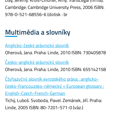
Day, Jeremy. Krois-Lindner, Amy. TransLegal (firma).
Cambridge: Cambridge University Press, 2006 ISBN:
978-0-521-68556-6 (dotisk : br
Multimédia a slovníky
Anglicko-český právnický slovník
Oherová, Jana. Praha: Linde, 2010 ISBN: 730405878
Česko-anglický právnický slovník
Oherová, Jana. Praha: Linde, 2010 ISBN: 655142158
Čtyřjazyčný slovník evropského práva : anglicko-
česko-francouzsko-německý = European glossary :
English-Czech-French-German
Tichý, Luboš. Svoboda, Pavel. Zemánek, Jiří. Praha:
Linde, 2005 ISBN: 80-7201-571-0 (váz.)