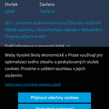
čtvrtek
Zavřeno
pátek
Zavřeno
Od 1. července bude knihovna na Žižkově i na Jižním
Městě uzavřena. Více informací najdete v Aktualitách.
Přejeme příjemné léto!
Další informace o provozní době
Weby Vysoké školy ekonomické v Praze využívají pro
optimalizaci svého obsahu a poskytovaných služeb
cookies. Prosíme o udělení souhlasu s jejich
Admin
uložením.
Cookies a ochrana osobních údajů
Informace o ochraně osobních údajů
Přístupnost webu
Přijmout všechny cookies
Vysoký kontrast
Podrobné nastavení