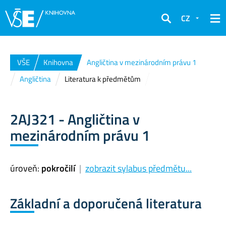
CZ
Hledat
VŠE
Knihovna
Angličtina v mezinárodním právu 1
Angličtina
Literatura k předmětům
2AJ321 - Angličtina v
mezinárodním právu 1
úroveň:
pokročilí
|
zobrazit sylabus předmětu...
Základní a doporučená literatura