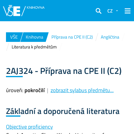
CZ
Hledat
VŠE
Knihovna
Příprava na CPE II (C2)
Angličtina
Literatura k předmětům
2AJ324 - Příprava na CPE II (C2)
úroveň:
pokročilí
|
zobrazit sylabus předmětu...
Základní a doporučená literatura
Objective proficiency