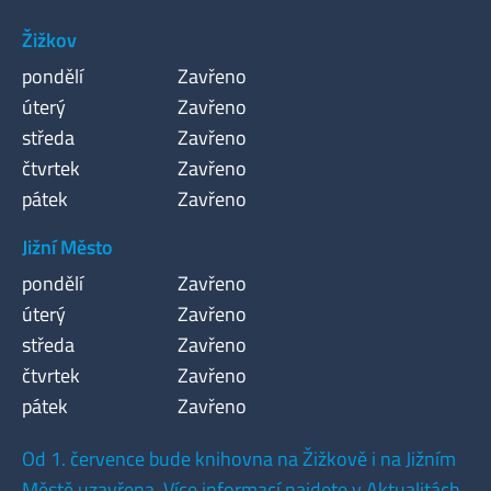
Žižkov
pondělí
Zavřeno
úterý
Zavřeno
středa
Zavřeno
čtvrtek
Zavřeno
pátek
Zavřeno
Jižní Město
pondělí
Zavřeno
úterý
Zavřeno
středa
Zavřeno
čtvrtek
Zavřeno
pátek
Zavřeno
Od 1. července bude knihovna na Žižkově i na Jižním
Městě uzavřena. Více informací najdete v Aktualitách.