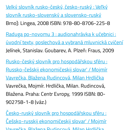
Velký slovník rusko-český, česko-ruský : Veľký
slovník rusko-slovenský a slovensko-ruský
Brno]: Lingea, 2008 ISBN: 978-80-8706-225-8
Raduga po-novomu 3 : audionahrávka k učebnici :
úvodní texty, poslechová a vybraná mluvnická cvičení
Jelínek, Stanislav. Goubarev, A. Plzeň: Fraus, 2009
Rusko-český slovník pro hospodářskou sféru :
Russko-češskij ekonomičeskij slovar' / Mojmír
Vavrečka, Blažena Rudincová, Milan Hrdlička
Vavrečka, Mojmír. Hrdlička, Milan. Rudincová,
Blažena. Praha: Centr Evropy, 1999 ISBN: 80-
902758-1-8 (váz.)
Česko-ruský slovník pro hospodářskou sféru :
Češsko-russkij ekonomičeskij slovar' / Mojmír
Vavrečka, Blažena Rudincová, Milan Hrdlička