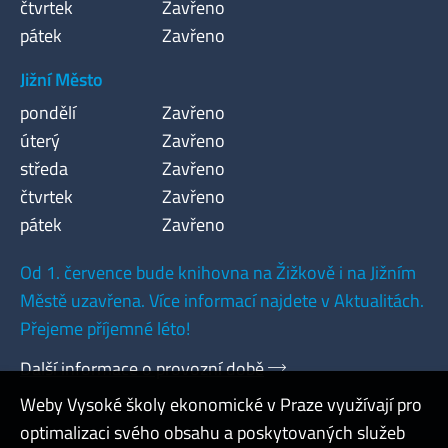
čtvrtek
Zavřeno
pátek
Zavřeno
Jižní Město
pondělí
Zavřeno
úterý
Zavřeno
středa
Zavřeno
čtvrtek
Zavřeno
pátek
Zavřeno
Od 1. července bude knihovna na Žižkově i na Jižním
Městě uzavřena. Více informací najdete v Aktualitách.
Přejeme příjemné léto!
Další informace o provozní době
Weby Vysoké školy ekonomické v Praze využívají pro
optimalizaci svého obsahu a poskytovaných služeb