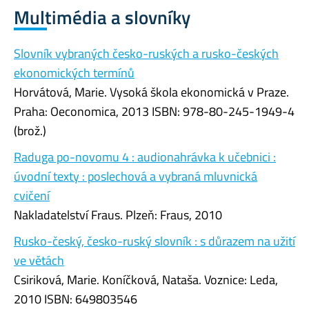
Multimédia a slovníky
Slovník vybraných česko-ruských a rusko-českých
ekonomických termínů
Horvátová, Marie. Vysoká škola ekonomická v Praze.
Praha: Oeconomica, 2013 ISBN: 978-80-245-1949-4
(brož.)
Raduga po-novomu 4 : audionahrávka k učebnici :
úvodní texty : poslechová a vybraná mluvnická
cvičení
Nakladatelství Fraus. Plzeň: Fraus, 2010
Rusko-český, česko-ruský slovník : s důrazem na užití
ve větách
Csiriková, Marie. Koníčková, Nataša. Voznice: Leda,
2010 ISBN: 649803546