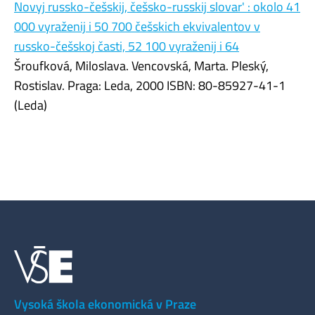
Novyj russko-češskij, češsko-russkij slovar' : okolo 41
000 vyraženij i 50 700 češskich ekvivalentov v
russko-češskoj časti, 52 100 vyraženij i 64
Šroufková, Miloslava. Vencovská, Marta. Pleský,
Rostislav. Praga: Leda, 2000 ISBN: 80-85927-41-1
(Leda)
Vysoká škola ekonomická v Praze