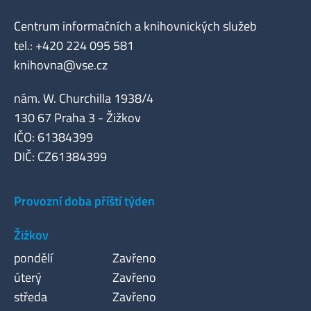
Centrum informačních a knihovnických služeb
tel.: +420 224 095 581
knihovna@vse.cz
nám. W. Churchilla 1938/4
130 67 Praha 3 - Žižkov
IČO: 61384399
DIČ: CZ61384399
Provozní doba příští týden
Žižkov
pondělí
Zavřeno
úterý
Zavřeno
středa
Zavřeno