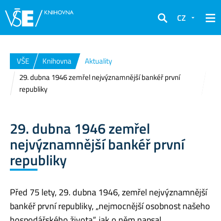
CZ
Hledat
VŠE
Knihovna
Aktuality
29. dubna 1946 zemřel nejvýznamnější bankéř první
republiky
29. dubna 1946 zemřel
nejvýznamnější bankéř první
republiky
Před 75 lety, 29. dubna 1946, zemřel nejvýznamnější
bankéř první republiky, „nejmocnější osobnost našeho
hospodářského života“, jak o něm napsal