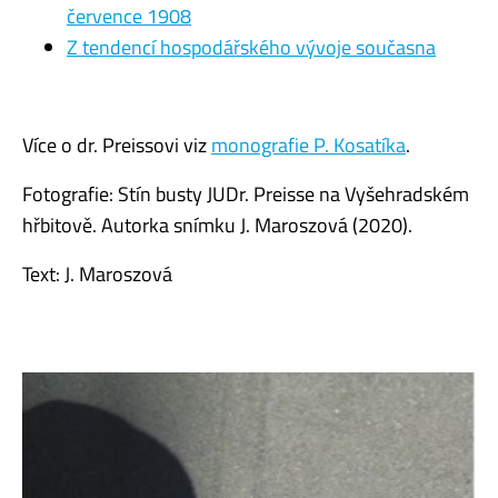
července 1908
Z tendencí hospodářského vývoje současna
Více o dr. Preissovi viz
m
onografie P. Kosatíka
.
Fotografie: Stín busty JUDr. Preisse na Vyšehradském
hřbitově
. Autorka snímku
J. Maroszová
(2020
).
Text: J. Maroszová