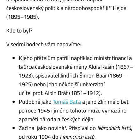
československý politik a národohospodář Jiří Hejda
(1895–1985).
Kdo to byl?
V sedmi bodech vám napovíme
:
K
jeho přátelům
patřili například ministr financí a
tvůrce československé měny Alois Rašín (1867–
1923)
,
spisovatel Jindřich Šimon
Baar
(1869–
1925)
nebo
jeho někdejší univerzitní
učitel
prof.
Albín
Bráf
(1851–1912)
.
Podobně jako
Tomáš Baťa
a jeho Zlín mělo být
po roce 1945 i jméno
tohoto muže
vymazáno
z paměti národa a českých dějin.
Začínal jako novinář
. Přispíval do
Národních listů
,
od roku 1904 do
Finančních listů
.