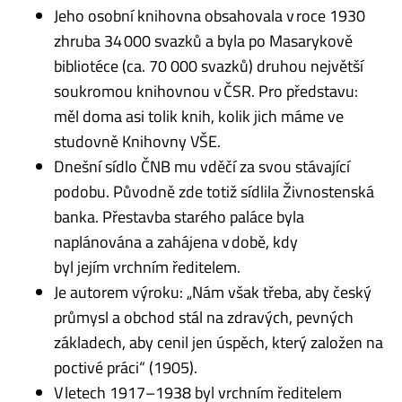
Jeho osobní knihovna obsahovala v roce 1930
zhruba 34 000 svazků a byla po Masarykově
bibliotéce (ca. 70 000 svazků) druhou největší
soukromou knihovnou v ČSR.
Pro představu:
měl
doma
asi tolik knih, kolik jich máme ve
studovně Knihovny VŠE.
D
nešní sídlo ČNB
mu
vděčí za svou stávající
podobu
.
Původně zde
totiž
sídlila Živnostenská
banka. Přestavba starého paláce byla
naplánována a zahájena v době, kdy
byl
jejím
vrchním ředitelem.
Je autorem výroku: „
Nám však třeba, aby český
průmysl a obchod stál na zdravých, pevných
základech, aby cenil jen úspěch, který založen na
poctivé práci
“ (1905).
V letech 1917–1938 byl vrchním ředitelem