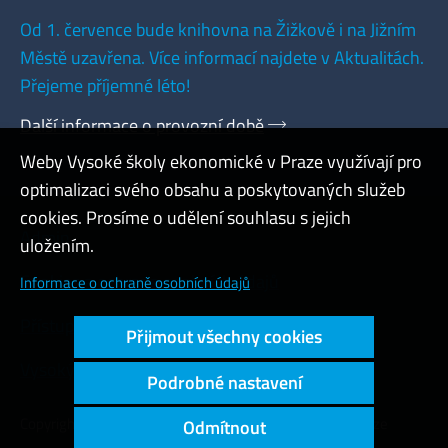
Od 1. července bude knihovna na Žižkově i na Jižním
Městě uzavřena. Více informací najdete v Aktualitách.
Přejeme příjemné léto!
Další informace o provozní době
Weby Vysoké školy ekonomické v Praze využívají pro
optimalizaci svého obsahu a poskytovaných služeb
cookies. Prosíme o udělení souhlasu s jejich
Admin
uložením.
Cookies a ochrana osobních údajů
Informace o ochraně osobních údajů
Přístupnost webu
Přijmout všechny cookies
Vysoký kontrast
Podrobné nastavení
Copyright © 2000 - 2026 Vysoká škola ekonomická v Praze
Odmítnout