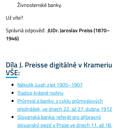
Živnostenské banky.
Už víte?
Správná odpověď:
JUDr. Jaroslav Preiss (1870–
1946)
Díla J. Preisse digitálně v Krameriu
VŠE:
Několik úvah z let 1905–1907
Tradice krásné rodiny
Průmysl a banky: z cyklu průmyslových
přednášek, ve dnech 22. až 27. dubna 1912
Slovanská banka: referát pro přípravný
slovanský sjezd v Praze ve dnech 11. až 18.