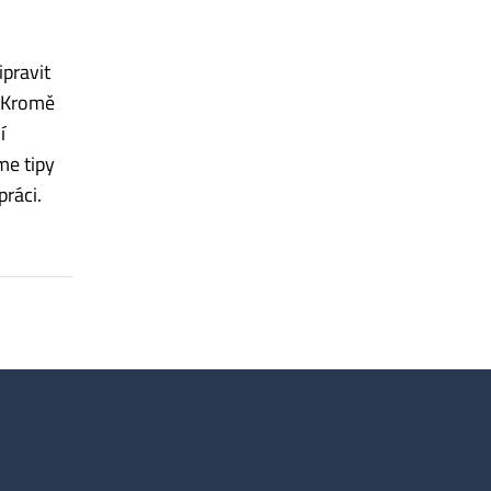
ipravit
. Kromě
í
me tipy
práci.