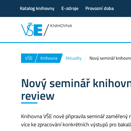
Katalog knihovny
E-zdroje
Provozní doba
VŠE
Knihovna
Aktuality
Nový seminář knihovny
Nový seminář knihovn
review
Knihovna VŠE nově připravila seminář zaměřený n
více ke zpracování konkrétních výstupů pro baka