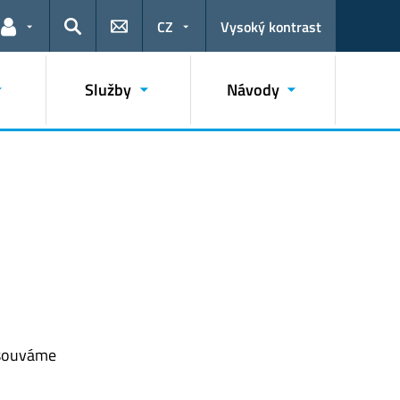
CZ
Vysoký kontrast
Odkazy pro uživatele
Hledat
Služby
Návody
osouváme