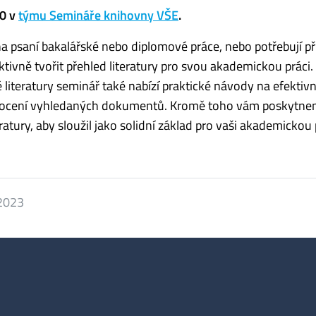
00 v
týmu Semináře knihovny VŠE
.
 na psaní bakalářské nebo diplomové práce, nebo potřebují př
ektivně tvořit přehled literatury pro svou akademickou práci
literatury seminář také nabízí praktické návody na efektivn
odnocení vyhledaných dokumentů. Kromě toho vám poskytne
ratury, aby sloužil jako solidní základ pro vaši akademickou 
 2023