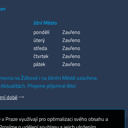
den
Jižní Město
pondělí
Zavřeno
úterý
Zavřeno
středa
Zavřeno
čtvrtek
Zavřeno
pátek
Zavřeno
hovna na Žižkově i na Jižním Městě uzavřena.
 Aktualitách. Přejeme příjemné léto!
zní době
 Praze využívají pro optimalizaci svého obsahu a
rosíme o udělení souhlasu s jejich uložením.