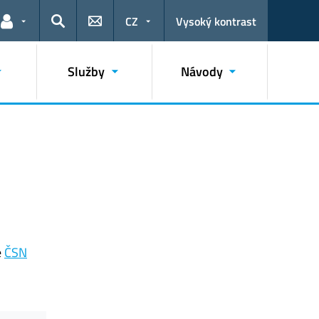
CZ
Vysoký kontrast
Odkazy pro uživatele
Hledat
Služby
Návody
e
ČSN