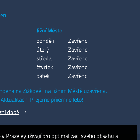
den
Jižní Město
pondělí
Zavřeno
úterý
Zavřeno
středa
Zavřeno
čtvrtek
Zavřeno
pátek
Zavřeno
hovna na Žižkově i na Jižním Městě uzavřena.
 Aktualitách. Přejeme příjemné léto!
zní době
 Praze využívají pro optimalizaci svého obsahu a