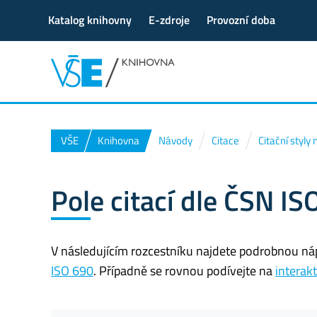
Katalog knihovny
E-zdroje
Provozní doba
VŠE
Knihovna
Návody
Citace
Citační styly
Pole citací dle ČSN IS
V následujícím rozcestníku najdete podrobnou ná
ISO 690
. Případně se rovnou podívejte na
interakt