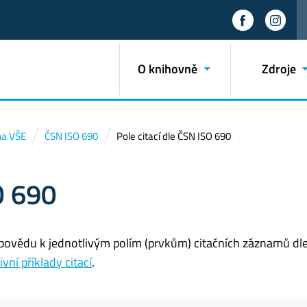
O knihovně
Zdroje
 na VŠE
ČSN ISO 690
Pole citací dle ČSN ISO 690
O 690
povědu k jednotlivým polím (prvkům) citačních záznamů dl
ivní příklady citací
.