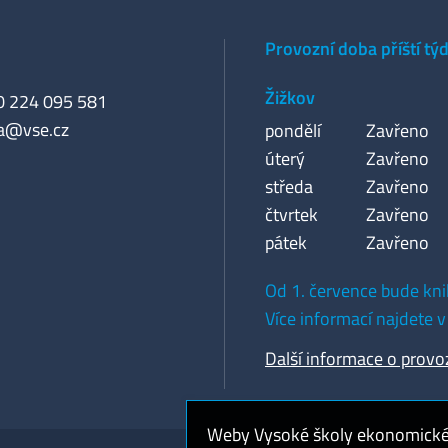
Provozní doba příští tý
Žižkov
20 224 095 581
a@vse.cz
pondělí
Zavřeno
úterý
Zavřeno
středa
Zavřeno
čtvrtek
Zavřeno
pátek
Zavřeno
Od 1. července bude kni
Více informací najdete v
Další informace o provo
Weby Vysoké školy ekonomické v