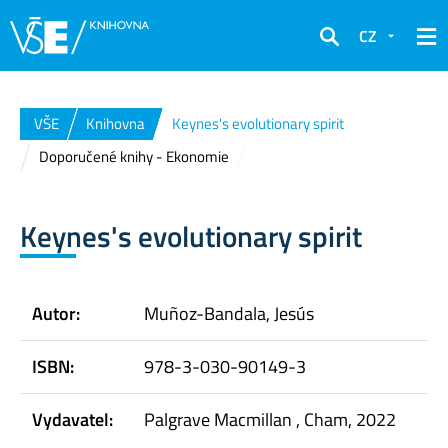
CZ
Hledat
VŠE
Knihovna
Keynes's evolutionary spirit
Doporučené knihy - Ekonomie
Keynes's evolutionary spirit
Autor:
Muñoz-Bandala, Jesús
ISBN:
978-3-030-90149-3
Vydavatel:
Palgrave Macmillan , Cham, 2022