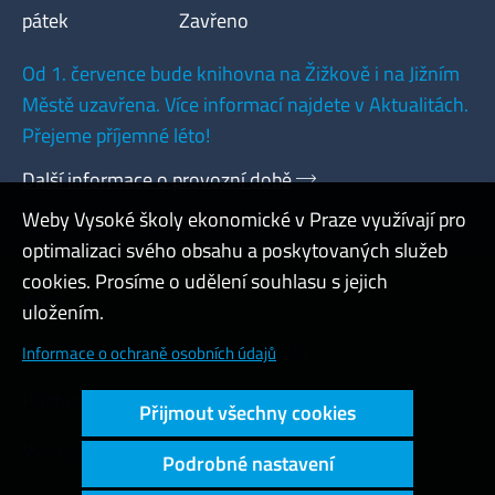
pátek
Zavřeno
Od 1. července bude knihovna na Žižkově i na Jižním
Městě uzavřena. Více informací najdete v Aktualitách.
Přejeme příjemné léto!
Další informace o provozní době
Weby Vysoké školy ekonomické v Praze využívají pro
optimalizaci svého obsahu a poskytovaných služeb
cookies. Prosíme o udělení souhlasu s jejich
Admin
uložením.
Cookies a ochrana osobních údajů
Informace o ochraně osobních údajů
Přístupnost webu
Přijmout všechny cookies
Vysoký kontrast
Podrobné nastavení