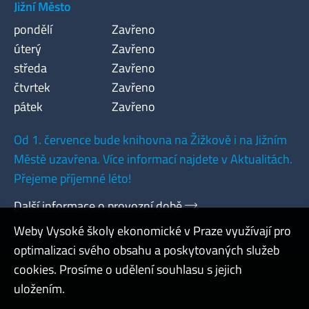
Jižní Město
pondělí
Zavřeno
úterý
Zavřeno
středa
Zavřeno
čtvrtek
Zavřeno
pátek
Zavřeno
Od 1. července bude knihovna na Žižkově i na Jižním
Městě uzavřena. Více informací najdete v Aktualitách.
Přejeme příjemné léto!
Další informace o provozní době
Weby Vysoké školy ekonomické v Praze využívají pro
optimalizaci svého obsahu a poskytovaných služeb
cookies. Prosíme o udělení souhlasu s jejich
Admin
uložením.