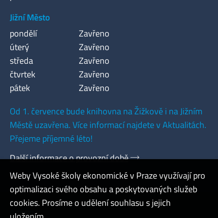
Jižní Město
pondělí
Zavřeno
úterý
Zavřeno
středa
Zavřeno
čtvrtek
Zavřeno
pátek
Zavřeno
Od 1. července bude knihovna na Žižkově i na Jižním
Městě uzavřena. Více informací najdete v Aktualitách.
Přejeme příjemné léto!
Další informace o provozní době
Weby Vysoké školy ekonomické v Praze využívají pro
optimalizaci svého obsahu a poskytovaných služeb
cookies. Prosíme o udělení souhlasu s jejich
Admin
uložením.