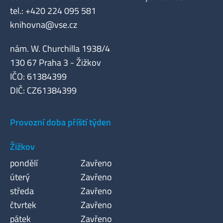
tel.: +420 224 095 581
knihovna@vse.cz
nám. W. Churchilla 1938/4
130 67 Praha 3 - Žižkov
IČO: 61384399
DIČ: CZ61384399
Provozní doba příští týden
Žižkov
pondělí
Zavřeno
úterý
Zavřeno
středa
Zavřeno
čtvrtek
Zavřeno
pátek
Zavřeno