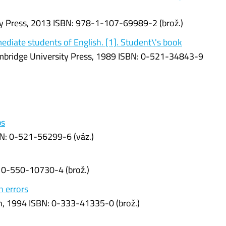
ty Press, 2013 ISBN: 978-1-107-69989-2 (brož.)
mediate students of English. [1]. Student\'s book
bridge University Press, 1989 ISBN: 0-521-34843-9
bs
BN: 0-521-56299-6 (váz.)
 0-550-10730-4 (brož.)
 errors
an, 1994 ISBN: 0-333-41335-0 (brož.)