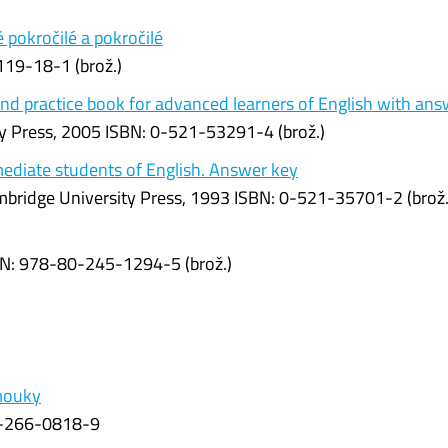
 pokročilé a pokročilé
119-18-1 (brož.)
nd practice book for advanced learners of English with ans
y Press, 2005 ISBN: 0-521-53291-4 (brož.)
mediate students of English. Answer key
ridge University Press, 1993 ISBN: 0-521-35701-2 (brož.
BN: 978-80-245-1294-5 (brož.)
amouky
0-266-0818-9