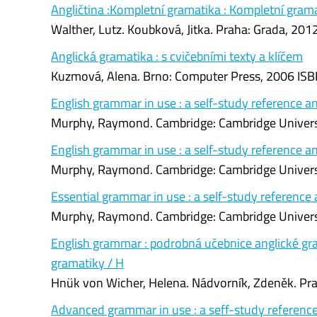
Angličtina :Kompletní gramatika : Kompletní grama
Walther, Lutz. Koubková, Jitka. Praha: Grada, 20
Anglická gramatika : s cvičebními texty a klíčem
Kuzmová, Alena. Brno: Computer Press, 2006 ISB
English grammar in use : a self-study reference a
Murphy, Raymond. Cambridge: Cambridge Universi
English grammar in use : a self-study reference a
Murphy, Raymond. Cambridge: Cambridge Universi
Essential grammar in use : a self-study reference
Murphy, Raymond. Cambridge: Cambridge Universi
English grammar : podrobná učebnice anglické gra
gramatiky / H
Hnük von Wicher, Helena. Nádvorník, Zdeněk. Pr
Advanced grammar in use : a seff-study reference