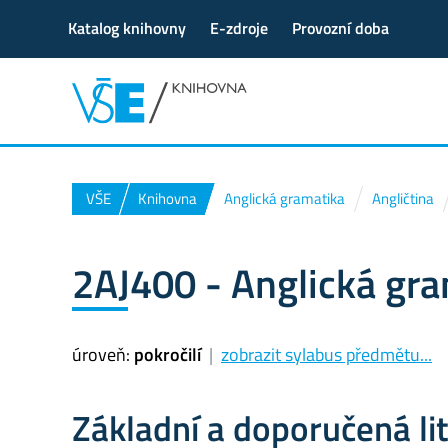
Katalog knihovny
E-zdroje
Provozní doba
VŠE
Knihovna
Anglická gramatika
Angličtina
2AJ400 - Anglická gr
úroveň:
pokročilí
|
zobrazit sylabus předmětu...
Základní a doporučená li