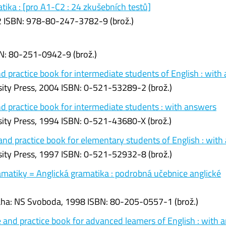
tika : [pro A1-C2 : 24 zkušebních testů]
12 ISBN: 978-80-247-3782-9 (brož.)
N: 80-251-0942-9 (brož.)
nd practice book for intermediate students of English : with
ty Press, 2004 ISBN: 0-521-53289-2 (brož.)
nd practice book for intermediate students : with answers
ty Press, 1994 ISBN: 0-521-43680-X (brož.)
 and practice book for elementary students of English : wit
ty Press, 1997 ISBN: 0-521-52932-8 (brož.)
matiky = Anglická gramatika : podrobná učebnice anglické
aha: NS Svoboda, 1998 ISBN: 80-205-0557-1 (brož.)
 and practice book for advanced leamers of English : with 