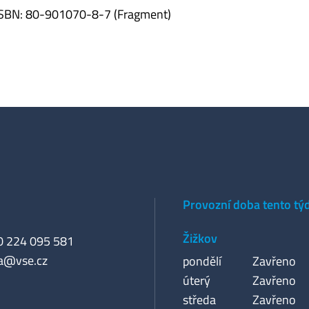
 ISBN: 80-901070-8-7 (Fragment)
Provozní doba tento tý
Žižkov
20 224 095 581
a@vse.cz
pondělí
Zavřeno
úterý
Zavřeno
středa
Zavřeno