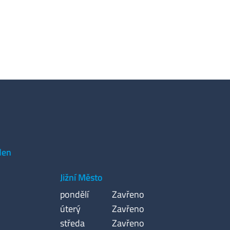
den
Jižní Město
pondělí
Zavřeno
úterý
Zavřeno
středa
Zavřeno