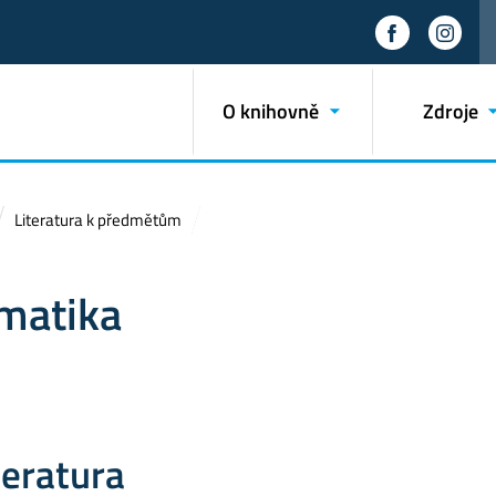
O knihovně
Zdroje
Literatura k předmětům
amatika
teratura