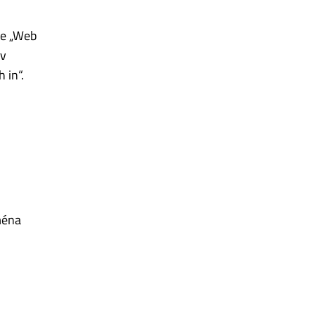
ze „Web
ev
 in“.
ména