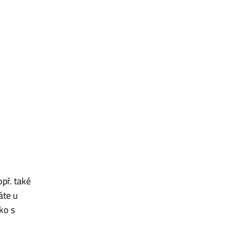
př. také
áte u
ko s