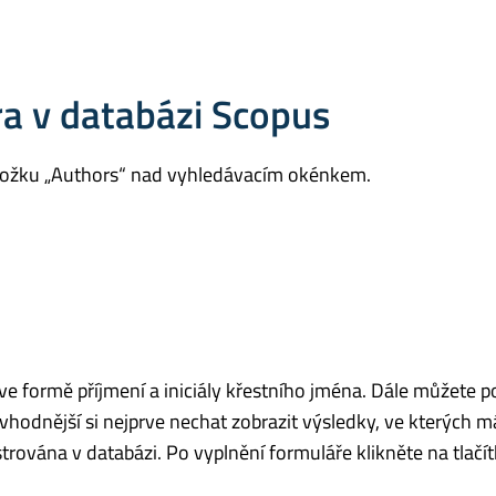
ra v databázi Scopus
áložku „Authors“ nad vyhledávacím okénkem.
ve formě příjmení a iniciály křestního jména. Dále můžete po
 vhodnější si nejprve nechat zobrazit výsledky, ve kterých m
trována v databázi. Po vyplnění formuláře klikněte na tlačít