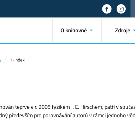
O knihovně
Zdroje
y
H-index
nován teprve v r. 2005 fyzikem J. E. Hirschem, patří v souča
hodný především pro porovnávání autorů v rámci jednoho v