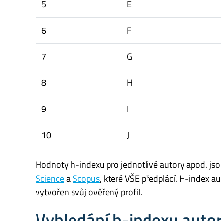
5
E
6
F
7
G
8
H
9
I
10
J
Hodnoty h-indexu pro jednotlivé autory apod. jso
Science
a
Scopus
, které VŠE předplácí. H-index a
vytvořen svůj ověřený profil.
Vyhledání h-indexu autor