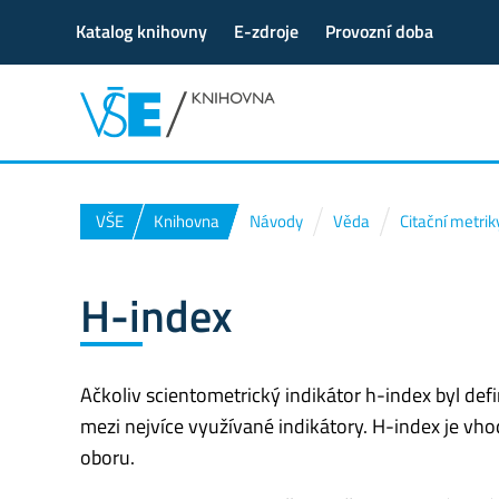
Katalog knihovny
E-zdroje
Provozní doba
VŠE
Knihovna
Návody
Věda
Citační metrik
H-index
Ačkoliv scientometrický indikátor h-index byl defi
mezi nejvíce využívané indikátory. H-index je v
oboru.