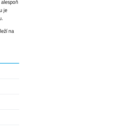
y alespoň
u je
u.
eží na