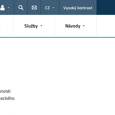
CZ
Vysoký kontrast
Odkazy pro uživatele
Hledat
Služby
Návody
snosti
ědeckého