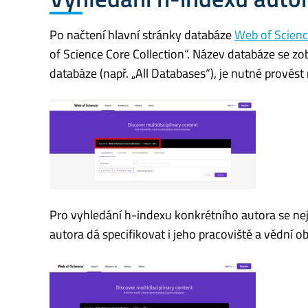
Po načtení hlavní stránky databáze
Web of Scien
of Science Core Collection“. Název databáze se zob
databáze (např. „All Databases“), je nutné provés
Pro vyhledání h-indexu konkrétního autora se ne
autora dá specifikovat i jeho pracoviště a vědní ob