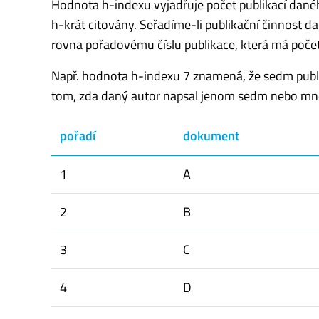
Hodnota h-indexu vyjadřuje počet publikací daného 
h-krát citovány. Seřadíme-li publikační činnost d
rovna pořadovému číslu publikace, která má počet
Např. hodnota h-indexu 7 znamená, že sedm publi
tom, zda daný autor napsal jenom sedm nebo mno
pořadí
dokument
1
A
2
B
3
C
4
D