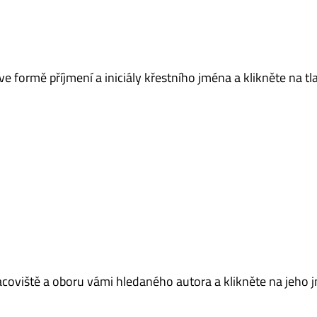
e formě příjmení a iniciály křestního jména a klikněte na tl
acoviště a oboru vámi hledaného autora a klikněte na jeho 