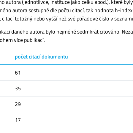
autora (jednotlivce, instituce jako celku apod.), které byl
aného autora sestupně dle počtu citací, tak hodnota h-index
 citací totožný nebo vyšší než své pořadové číslo v seznam
kací daného autora bylo nejméně sedmkrát citováno. Nezál
hem více publikací.
počet citací dokumentu
61
35
29
17