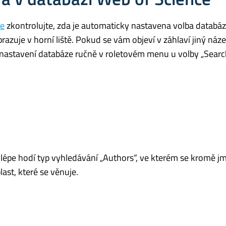
ce
zkontrolujte, zda je automaticky nastavena volba databá
razuje v horní liště. Pokud se vám objeví v záhlaví jiný náz
t nastavení databáze ručně v roletovém menu u volby „Search
jlépe hodí typ vyhledávání „Authors“, ve kterém se kromě j
last, které se věnuje.