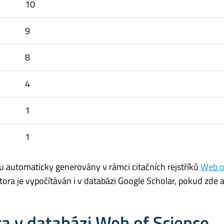
10
9
8
4
1
1
u automaticky generovány v rámci citačních rejstříků
Web o
utora je vypočítáván i v databázi Google Scholar, pokud zde
a v databázi Web of Science