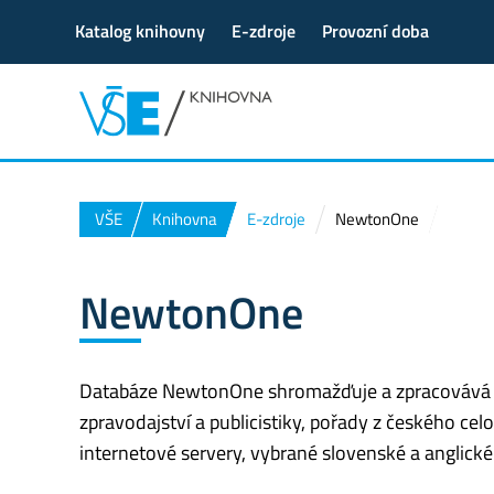
Katalog knihovny
E-zdroje
Provozní doba
VŠE
Knihovna
E-zdroje
NewtonOne
NewtonOne
Databáze NewtonOne shromažďuje a zpracovává čes
zpravodajství a publicistiky, pořady z českého cel
internetové servery, vybrané slovenské a anglické