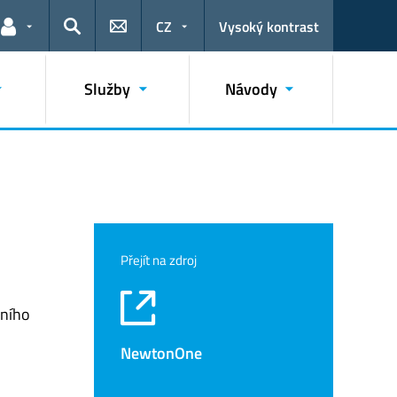
CZ
Vysoký kontrast
Odkazy pro uživatele
Hledat
Služby
Návody
Přejít na zdroj
zního
NewtonOne