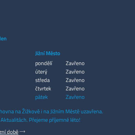
den
Jižní Město
pondělí
Zavřeno
úterý
Zavřeno
středa
Zavřeno
čtvrtek
Zavřeno
pátek
Zavřeno
hovna na Žižkově i na Jižním Městě uzavřena.
 Aktualitách. Přejeme příjemné léto!
zní době