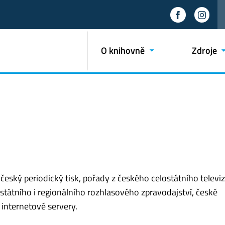
O knihovně
Zdroje
ký periodický tisk, pořady z českého celostátního televi
ostátního i regionálního rozhlasového zpravodajství, české
 internetové servery.