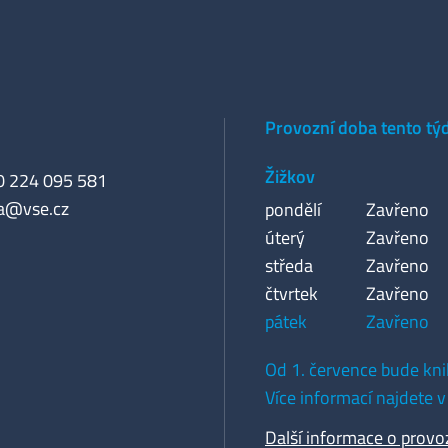
Provozní doba tento tý
Žižkov
20 224 095 581
a@vse.cz
pondělí
Zavřeno
úterý
Zavřeno
středa
Zavřeno
čtvrtek
Zavřeno
pátek
Zavřeno
Od 1. července bude kni
Více informací najdete v
Další informace o provo