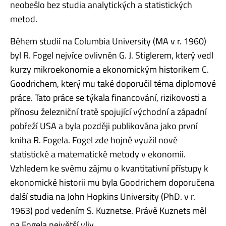
neobešlo bez studia analytických a statistických
metod.
Během studií na Columbia University (MA v r. 1960)
byl R. Fogel nejvíce ovlivněn G. J. Stiglerem, který vedl
kurzy mikroekonomie a ekonomickým historikem C.
Goodrichem, který mu také doporučil téma diplomové
práce. Tato práce se týkala financování, rizikovosti a
přínosu železniční tratě spojující východní a západní
pobřeží USA a byla později publikována jako první
kniha R. Fogela. Fogel zde hojně využil nové
statistické a matematické metody v ekonomii.
Vzhledem ke svému zájmu o kvantitativní přístupy k
ekonomické historii mu byla Goodrichem doporučena
další studia na John Hopkins University (PhD. v r.
1963) pod vedením S. Kuznetse. Právě Kuznets měl
na Fogela největší vliv.