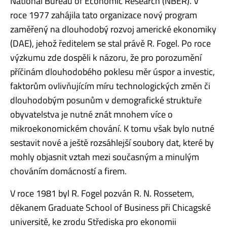
National Bureau of Economic Research (NBER). V
roce 1977 zahájila tato organizace nový program
zaměřený na dlouhodobý rozvoj americké ekonomiky
(DAE), jehož ředitelem se stal právě R. Fogel. Po roce
výzkumu zde dospěli k názoru, že pro porozumění
příčinám dlouhodobého poklesu měr úspor a investic,
faktorům ovlivňujícím míru technologických změn či
dlouhodobým posunům v demografické struktuře
obyvatelstva je nutné znát mnohem více o
mikroekonomickém chování. K tomu však bylo nutné
sestavit nové a ještě rozsáhlejší soubory dat, které by
mohly objasnit vztah mezi současným a minulým
chováním domácností a firem.
V roce 1981 byl R. Fogel pozván R. N. Rossetem,
děkanem Graduate School of Business při Chicagské
universitě, ke zrodu Střediska pro ekonomii