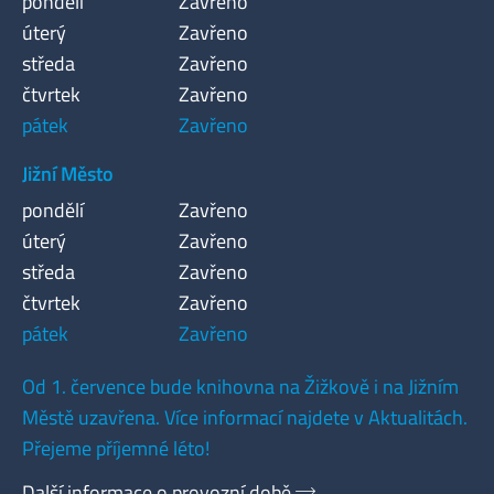
pondělí
Zavřeno
úterý
Zavřeno
středa
Zavřeno
čtvrtek
Zavřeno
pátek
Zavřeno
Jižní Město
pondělí
Zavřeno
úterý
Zavřeno
středa
Zavřeno
čtvrtek
Zavřeno
pátek
Zavřeno
Od 1. července bude knihovna na Žižkově i na Jižním
Městě uzavřena. Více informací najdete v Aktualitách.
Přejeme příjemné léto!
Další informace o provozní době