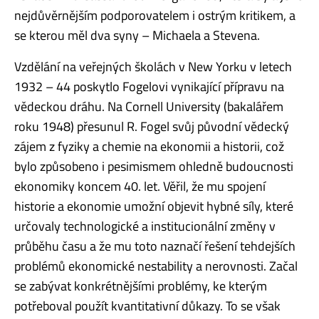
nejdůvěrnějším podporovatelem i ostrým kritikem, a
se kterou měl dva syny – Michaela a Stevena.
Vzdělání na veřejných školách v New Yorku v letech
1932 – 44 poskytlo Fogelovi vynikající přípravu na
vědeckou dráhu. Na Cornell University (bakalářem
roku 1948) přesunul R. Fogel svůj původní vědecký
zájem z fyziky a chemie na ekonomii a historii, což
bylo způsobeno i pesimismem ohledně budoucnosti
ekonomiky koncem 40. let. Věřil, že mu spojení
historie a ekonomie umožní objevit hybné síly, které
určovaly technologické a institucionální změny v
průběhu času a že mu toto naznačí řešení tehdejších
problémů ekonomické nestability a nerovnosti. Začal
se zabývat konkrétnějšími problémy, ke kterým
potřeboval použít kvantitativní důkazy. To se však