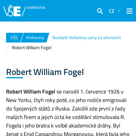
CZ
Hledat
VŠE
Knihovna
Nositelé Nobelovy ceny za ekonomii
Robert William Fogel
Robert William Fogel
Robert William Fogel
se narodil 1. července 1926 v
New Yorku, čtyři roky poté, co jeho rodiče emigrovali
do Spojených států z Ruska. Založili zde první z řady
malých firem a jejich úcta ke vzdělání stimulovala R.
Fogela i jeho bratra k volbě akademické dráhy. Byl
ženat s Enid Cassandrou Morganovou, která byla jeho