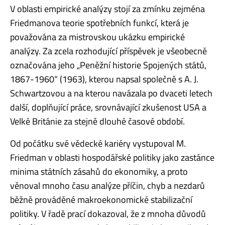
V oblasti empirické analýzy stojí za zmínku zejména
Friedmanova teorie spotřebních funkcí, která je
považována za mistrovskou ukázku empirické
analýzy. Za zcela rozhodující příspěvek je všeobecně
označována jeho „Peněžní historie Spojených států,
1867-1960“ (1963), kterou napsal společně s A. J.
Schwartzovou a na kterou navázala po dvaceti letech
další, doplňující práce, srovnávající zkušenost USA a
Velké Británie za stejně dlouhé časové období.
Od počátku své vědecké kariéry vystupoval M.
Friedman v oblasti hospodářské politiky jako zastánce
minima státních zásahů do ekonomiky, a proto
věnoval mnoho času analýze příčin, chyb a nezdarů
běžně prováděné makroekonomické stabilizační
politiky. V řadě prací dokazoval, že z mnoha důvodů