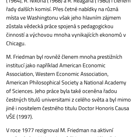
(1964), R. Nixona (1968) a R. Reagana (1980) i členem
řady dalších komisí. Přes četné nabídky na různá
místa ve Washingtonu však jeho hlavním zájmem
zůstala vědecká práce spojená s pedagogickou
činností a výchovou mnoha vynikajících ekonomů v
Chicagu.
M. Friedman byl rovněž členem mnoha prestižních
institucí jako například American Economic
Association, Western Economic Association,
American Philosophical Society a National Academy
of Sciences. Jeho práce byla také oceněna řadou
čestných titulů universitami z celého světa a byl mimo
jiné i nositelem čestného titulu Doctor Honoris Causa
VŠE (1997).
V roce 1977 rezignoval M. Friedman na aktivní