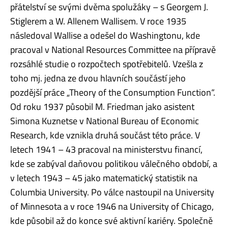
přátelství se svými dvěma spolužáky – s Georgem J.
Stiglerem a W. Allenem Wallisem. V roce 1935
následoval Wallise a odešel do Washingtonu, kde
pracoval v National Resources Committee na přípravě
rozsáhlé studie o rozpočtech spotřebitelů. Vzešla z
toho mj. jedna ze dvou hlavních součástí jeho
pozdější práce „Theory of the Consumption Function“.
Od roku 1937 působil M. Friedman jako asistent
Simona Kuznetse v National Bureau of Economic
Research, kde vznikla druhá součást této práce. V
letech 1941 – 43 pracoval na ministerstvu financí,
kde se zabýval daňovou politikou válečného období, a
v letech 1943 – 45 jako matematický statistik na
Columbia University. Po válce nastoupil na University
of Minnesota a v roce 1946 na University of Chicago,
kde působil až do konce své aktivní kariéry. Společně