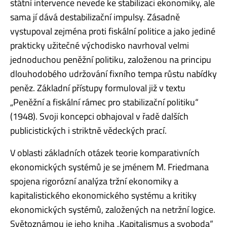
státní intervence nevede ke stabilizaci ekonomiky, ale
sama jí dává destabilizační impulsy. Zásadně
vystupoval zejména proti fiskální politice a jako jediné
prakticky užitečné východisko navrhoval velmi
jednoduchou peněžní politiku, založenou na principu
dlouhodobého udržování fixního tempa růstu nabídky
peněz. Základní přístupy formuloval již v textu
„Peněžní a fiskální rámec pro stabilizační politiku“
(1948). Svoji koncepci obhajoval v řadě dalších
publicistických i striktně vědeckých prací.
V oblasti základních otázek teorie komparativních
ekonomických systémů je se jménem M. Friedmana
spojena rigorózní analýza tržní ekonomiky a
kapitalistického ekonomického systému a kritiky
ekonomických systémů, založených na netržní logice.
Světoznámou je jeho kniha „Kapitalismus a svoboda“