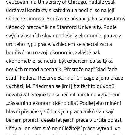
vyučování na University of Chicago, nadále však
udržoval kontakty s katedrou a podílel se na její
vědecké činnosti. Současně působil jako samostatný
vědecký pracovník na Stanford University. Podle
svých vlastních slov neodešel z ekonomie, pouze z
určitého typu práce. Vzhledem ke specializaci a
bouřlivému rozvoji ekonomie, zvláště pak
ekonometrie, se necítil být expertem co se týká
nových metod a technik. Přestože například řada
studií Federal Reserve Bank of Chicago z jeho práce
vychází, M. Friedman se jimi již z těchto důvodů
nezabýval. Stejně tak si nečinil nárok na vytvoření
„zásadního ekonomického díla“. Podle jeho mínění
hlavní příspěvky vědeckých pracovníků vznikají
během prvních deseti let jejich práce v určité oblasti
vědy a i on sám své nejdůležitější práce vytvořil ve