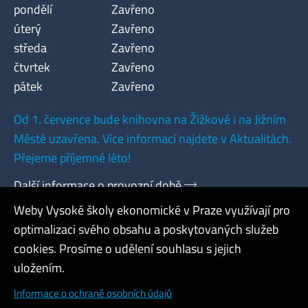
pondělí
Zavřeno
úterý
Zavřeno
středa
Zavřeno
čtvrtek
Zavřeno
pátek
Zavřeno
Od 1. července bude knihovna na Žižkově i na Jižním
Městě uzavřena. Více informací najdete v Aktualitách.
Přejeme příjemné léto!
Další informace o provozní době
Weby Vysoké školy ekonomické v Praze využívají pro
optimalizaci svého obsahu a poskytovaných služeb
cookies. Prosíme o udělení souhlasu s jejich
Admin
uložením.
Cookies a ochrana osobních údajů
Informace o ochraně osobních údajů