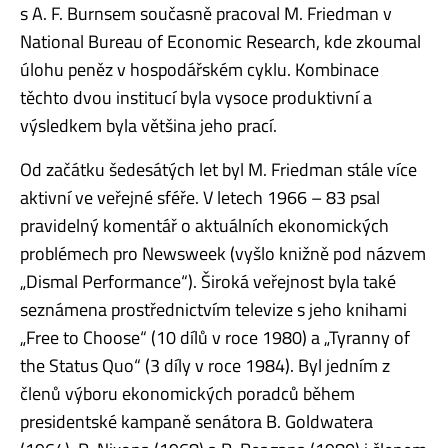
s A. F. Burnsem současně pracoval M. Friedman v
National Bureau of Economic Research, kde zkoumal
úlohu peněz v hospodářském cyklu. Kombinace
těchto dvou institucí byla vysoce produktivní a
výsledkem byla většina jeho prací.
Od začátku šedesátých let byl M. Friedman stále více
aktivní ve veřejné sféře. V letech 1966 – 83 psal
pravidelný komentář o aktuálních ekonomických
problémech pro Newsweek (vyšlo knižně pod názvem
„Dismal Performance“). Široká veřejnost byla také
seznámena prostřednictvím televize s jeho knihami
„Free to Choose“ (10 dílů v roce 1980) a „Tyranny of
the Status Quo“ (3 díly v roce 1984). Byl jedním z
členů výboru ekonomických poradců během
presidentské kampaně senátora B. Goldwatera