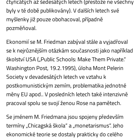
čtyřicátých až šedesátých letech (přestože ne všechny
byly v té době publikovány). V dalších letech své
myšlenky již pouze obohacoval, případně
pozměňoval.
Ekonomií se M. Friedman zabýval stále a vyjadřoval
se k nejrůznějším otázkám současnosti jako například
školství USA („Public Schools: Make Them Private.“
Washington Post, 19.2.1995), úloha Mont Pelerin
Society v devadesátých letech ve vztahu k
postkomunistickým zemím, problematika jednotné
měny EU apod.. V posledních letech také intenzivně
pracoval spolu se svojí ženou Rose na pamětech.
Se jménem M. Friedmana jsou spojeny především
termíny „Chicagská škola“ a „monetarismus“. Jeho
ekonomické teorie se dostaly prakticky do celého