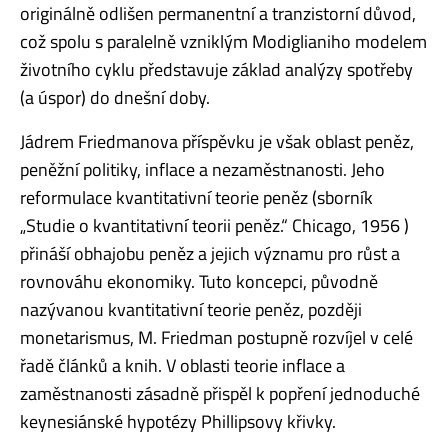
originálně odlišen permanentní a tranzistorní důvod,
což spolu s paralelně vzniklým Modiglianiho modelem
životního cyklu představuje základ analýzy spotřeby
(a úspor) do dnešní doby.
Jádrem Friedmanova příspěvku je však oblast peněz,
peněžní politiky, inflace a nezaměstnanosti. Jeho
reformulace kvantitativní teorie peněz (sborník
„Studie o kvantitativní teorii peněz.“ Chicago, 1956 )
přináší obhajobu peněz a jejich významu pro růst a
rovnováhu ekonomiky. Tuto koncepci, původně
nazývanou kvantitativní teorie peněz, později
monetarismus, M. Friedman postupně rozvíjel v celé
řadě článků a knih. V oblasti teorie inflace a
zaměstnanosti zásadně přispěl k popření jednoduché
keynesiánské hypotézy Phillipsovy křivky.