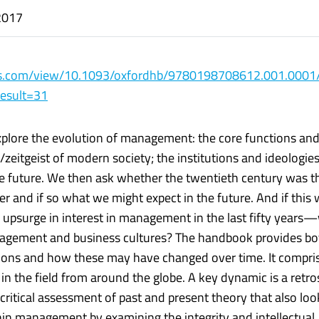
 2017
ks.com/view/10.1093/oxfordhb/9780198708612.001.0001
esult=31
explore the evolution of management: the core functions an
/zeitgeist of modern society; the institutions and ideologies
the future. We then ask whether the twentieth century was t
r and if so what we might expect in the future. And if this
 upsurge in interest in management in the last fifty years—
gement and business cultures? The handbook provides bo
tions and how these may have changed over time. It compri
 in the field from around the globe. A key dynamic is a retr
 critical assessment of past and present theory that also loo
thin management by examining the integrity and intellectual