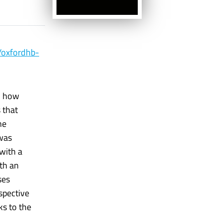
/oxfordhb-
d how
 that
he
 was
with a
th an
ses
ospective
ks to the