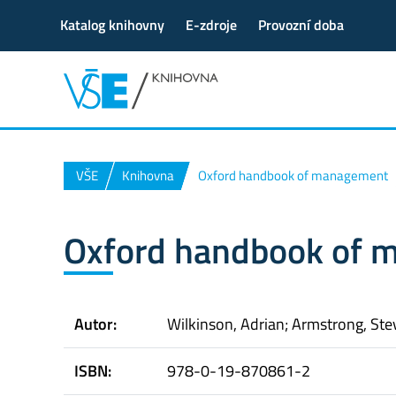
Katalog knihovny
E-zdroje
Provozní doba
VŠE
Knihovna
Oxford handbook of management
Oxford handbook of
Autor:
Wilkinson, Adrian; Armstrong, Ste
ISBN:
978-0-19-870861-2