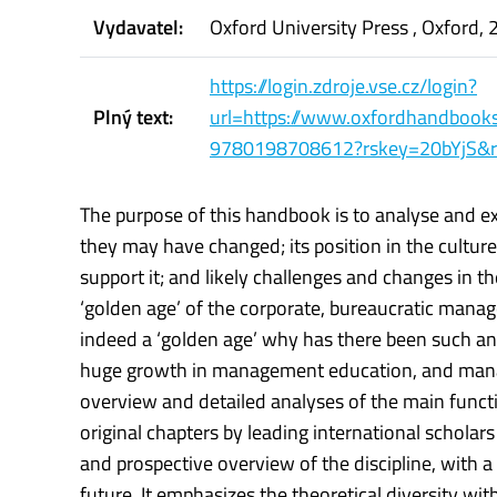
Vydavatel:
Oxford University Press , Oxford,
https://login.zdroje.vse.cz/login?
Plný text:
url=https://www.oxfordhandboo
9780198708612?rskey=20bYjS&r
The purpose of this handbook is to analyse and 
they may have changed; its position in the culture
support it; and likely challenges and changes in 
‘golden age’ of the corporate, bureaucratic manage
indeed a ‘golden age’ why has there been such an
huge growth in management education, and mana
overview and detailed analyses of the main func
original chapters by leading international scholars
and prospective overview of the discipline, with a
future. It emphasizes the theoretical diversity wi