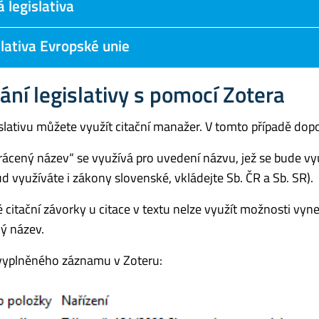
 legislativa
lativa Evropské unie
ání legislativy s pomocí Zotera
gislativu můžete využít citační manažer. V tomto případě do
rácený název“ se využívá pro uvedení názvu, jež se bude vyu
ud využíváte i zákony slovenské, vkládejte Sb. ČR a Sb. SR).
ě citační závorky u citace v textu nelze využít možnosti vyn
ný název.
vyplněného záznamu v Zoteru: