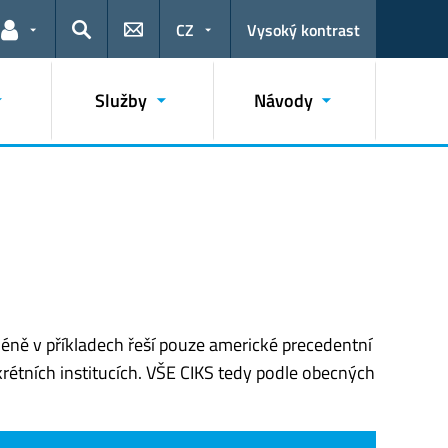
CZ
Vysoký kontrast
Odkazy pro uživatele
Hledat
Služby
Návody
méně v příkladech řeší pouze americké precedentní
rétních institucích. VŠE CIKS tedy podle obecných
.