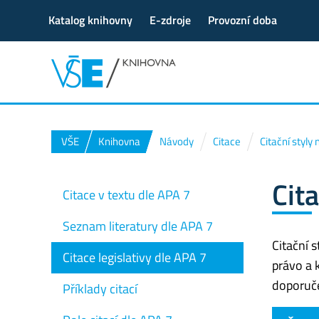
Katalog knihovny
E-zdroje
Provozní doba
VŠE
Knihovna
Návody
Citace
Citační styly
Cita
Citace v textu dle APA 7
Seznam literatury dle APA 7
Citační 
Citace legislativy dle APA 7
právo a 
doporučen
Příklady citací