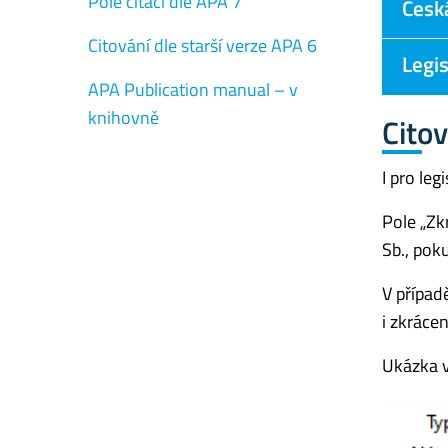
Pole citací dle APA 7
Česká
Citování dle starší verze APA 6
Legis
APA Publication manual – v
knihovně
Citov
I pro le
Pole „Zk
Sb., pok
V případ
i zkráce
Ukázka 